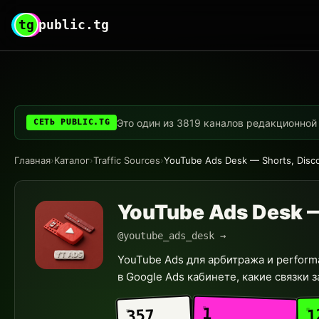
tg
public.tg
Это один из 3819 каналов редакционной с
СЕТЬ PUBLIC.TG
Главная
›
Каталог
›
Traffic Sources
›
YouTube Ads Desk — Shorts, Disco
YouTube Ads Desk — 
@youtube_ads_desk →
YouTube Ads для арбитража и performan
в Google Ads кабинете, какие связки за
1
1
357