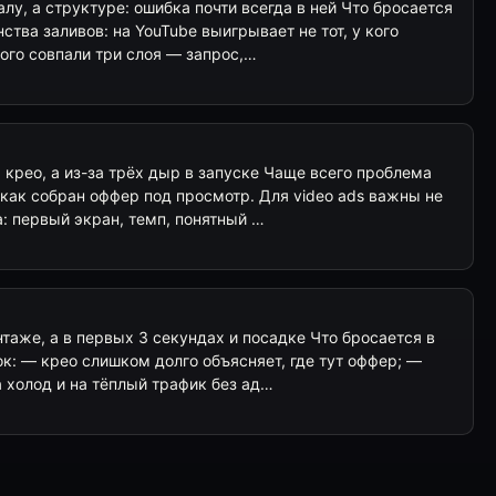
алу, а структуре: ошибка почти всегда в ней Что бросается
ства заливов: на YouTube выигрывает не тот, у кого
кого совпали три слоя — запрос,…
а крео, а из-за трёх дыр в запуске Чаще всего проблема
, как собран оффер под просмотр. Для video ads важны не
: первый экран, темп, понятный …
нтаже, а в первых 3 секундах и посадке Что бросается в
ок: — крео слишком долго объясняет, где тут оффер; —
а холод и на тёплый трафик без ад…