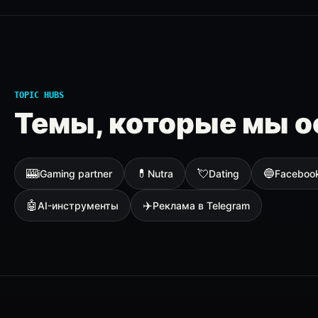
TOPIC HUBS
Темы, которые мы о
🎰
💊
💘
🔵
iGaming partner
Nutra
Dating
Faceboo
🤖
✈️
AI-инструменты
Реклама в Telegram