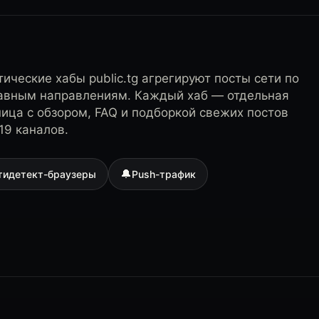
ические хабы public.tg агрегируют посты сети по
лавным направлениям. Каждый хаб — отдельная
ница с обзором, FAQ и подборкой свежих постов
19 каналов.
🔔
тидетект-браузеры
Push-трафик