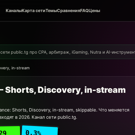
Каналы
Карта сети
Темы
Сравнения
FAQ
Цены
ети public.tg про CPA, арбитраж, iGaming, Nutra и AI-инструме
very, in-stream
Shorts, Discovery, in-stream
ce: Shorts, Discovery, in-stream, skippable. Что меняется
ходят в 2026. Канал сети public.tg.
0.3%
29