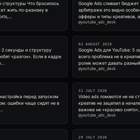
ке структуры Что бросилось
Google Ads сливает бюджет 
жет жить по-разному в
арбитраже это видно особен
orts,…
офферы и типы креативов, а
@youtube_ads_desk
02 AUGUST 2026
е 2 секунды и структуру
Google Ads для YouTube: 5 
любят «разгон». Если в кадре
всего проблема не в креатив
е…
ролик может давать разный 
@youtube_ads_desk
31 JULY 2026
а настройка перед запуском
Video ads ломаются не на с
ом: ошибки чаще сидят не в
креатив не зацепил в начал
м…
важнее не «красиво снято»,
@youtube_ads_desk
29 JULY 2026