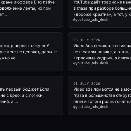
экране и оффере В tg native
YouTube даёт трафик не кан
одолжение ленты, но при
в глаза при разборе большин
нет…
«дороже креатив», а тот, у 
@youtube_ads_desk
05 JULY 2026
росмотр первых секунд У
Video Ads ломаются не из-з
фрагмент не цепляет, дальше
не в самом ролике, а в том
нужно не…
«красивые кадры», а связка
@youtube_ads_desk
03 JULY 2026
лить первый бюджет Если
Video ads ломаются не в мо
не с крео, а с логики
глаза в большинстве открут
аний, а …
один и тот же ролик гонят н
@youtube_ads_desk