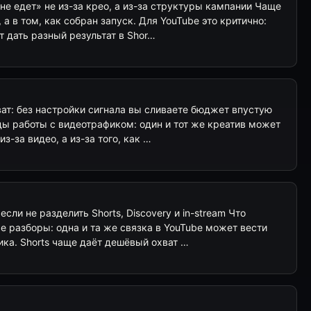
не едет» не из-за крео, а из-за структуры кампании Чаще
 а в том, как собран запуск. Для YouTube это критично:
т дать разный результат в Shor…
ват: без настройки сигнала вы сливаете бюджет впустую
оды работы с видеотрафиком: один и тот же креатив может
з-за видео, а из-за того, как …
сли не разделить Shorts, Discovery и in-stream Что
ые разборы: одна и та же связка в YouTube может вести
ика. Shorts чаще даёт дешёвый охват …