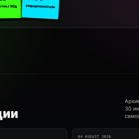
engagement rate
стов / 30д
Архи
30 и
ции
самос
04 AUGUST 2026