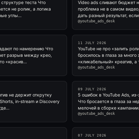
 структуре теста Что
Video ads сливают бюджет н
ется не ролик, а логика
проблема не в самом видео,
зные углы…
дать разный результат, есл
@youtube_ads_desk
11 JULY 2026
падают по намерению Что
YouTube не про «залить роли
щает разрыв между крео,
бросилось в глаза за много
что «красив…
«кликабельный» креатив, а
@youtube_ads_desk
09 JULY 2026
атив не держит открутку
5 ошибок в YouTube Ads, из
orts, in-stream и Discovery
Что бросается в глаза за не
 где…
мелочей в сборке кампании.
@youtube_ads_desk
07 JULY 2026