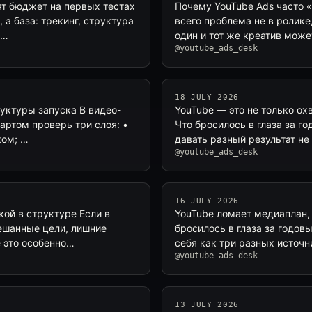
ят бюджет на первых тестах
Почему YouTube Ads часто «
 а база: трекинг, структура
всего проблема не в ролике,
 …
один и тот же креатив може
@youtube_ads_desk
18 JULY 2026
руктуры запуска В видео-
YouTube — это не только ох
артом проверь три слоя: •
Что бросилось в глаза за г
ком; …
давать разный результат не и
@youtube_ads_desk
16 JULY 2026
кой в структуре Если в
YouTube ломает медиаплан, е
мешанные цели, лишние
бросилось в глаза за годов
e это особенно…
себя как три разных источн
@youtube_ads_desk
13 JULY 2026