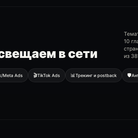
Темат
10 г
стра
свещаем в сети
из 38
🎬
📊
🛡
k/Meta Ads
TikTok Ads
Трекинг и postback
Ан