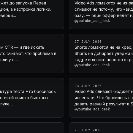
джет до запуска Перед
Video Ads ломаются не из-з
ион, а настройка логики.
сливают не потому, что «ви
роверки…
базу: — один оффер ведёт 
@youtube_ads_desk
27 JULY 2026
м CTR — и где искать
Shorts ломаются не на крео
сто считают, что проблема в
Shorts не добирает удержан
Если у в…
кадре и логике первого экра
@youtube_ads_desk
23 JULY 2026
уктуре теста Что бросилось
Video Ads сливают бюджет н
 логикой поиска быстрых
инвентаря Что бросилось в 
 пуле…
давать разный результат в S
@youtube_ads_desk
21 JULY 2026