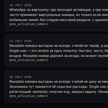
14 JULY 2026
WhatsApp на виртуалку: где проходит активация, а где н
часто принимает виртуальные номера, но только если они
мобильная линия: без следов массовой раздачи, с адекв
@sms_activation_numbers
12 JULY 2026
Reusable номера выгодны не всегда: считай не тариф, а р
Single-use — это оплата за одну попытку: быстро, чисто, 
входов. Reusable номер дороже на входе, но может окупи
@sms_activation_numbers
10 JULY 2026
Reusable номера выгодны не всегда: считай не цену актив
Экономика тут ломается об скрытые расходы. Single-use 
регистраций: заплатил, получил код, закрыл задачу. Reus
@sms_activation_numbers