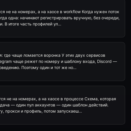
я не на номерах, а на хаосе в workflow Когда нужен поток
егда одна: начинают регистрировать вручную, без очереди,
и. В итоге часть профилей ул…
ия: где чаще ломается воронка У этих двух сервисов
legram чаще режет по номеру и шаблону входа, Discord —
поведению. Поэтому один и тот же но…
я не на номерах, а на хаосе в процессе Схема, которая
адача — один пул аккаунтов — один шаблон действий.
ту, прокси и профиль, потом запускаеш…