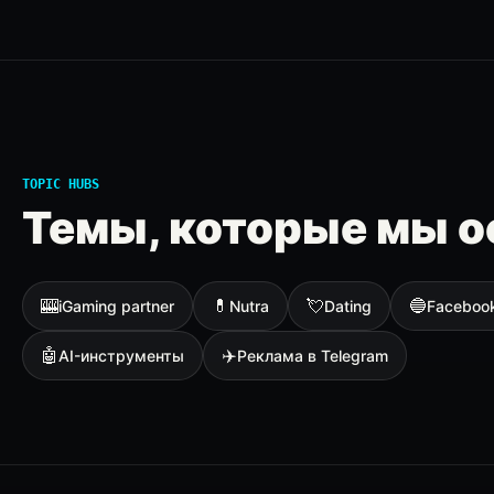
TOPIC HUBS
Темы, которые мы о
🎰
💊
💘
🔵
iGaming partner
Nutra
Dating
Faceboo
🤖
✈️
AI-инструменты
Реклама в Telegram