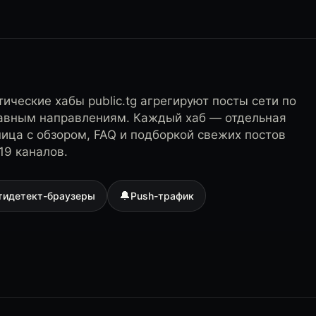
ические хабы public.tg агрегируют посты сети по
лавным направлениям. Каждый хаб — отдельная
ница с обзором, FAQ и подборкой свежих постов
19 каналов.
🔔
тидетект-браузеры
Push-трафик