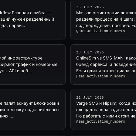
25 JULY 2026
rkflow Главная ошибка —
Massов регистрации ломаютс
траций нужен разделённый
раздели процесс на 4 шага:
кода, перви…
подтверждение, прогрев. Ес
@sms_activation_numbers
23 JULY 2026
ужой инфраструктуре
OnlineSim vs SMS-MAN: как
обирают трафик и номерные
бренд сервиса, а поведение
п к API и веб-…
Если один и тот же диапазо
@sms_activation_numbers
21 JULY 2026
е палят аккаунт Блокировки
Verge SMS и Hipsim: когда 
идит цепочку подозрительных
площадок одна задача: дать
циях, …
Но работать с ними стоит не
@sms_activation_numbers