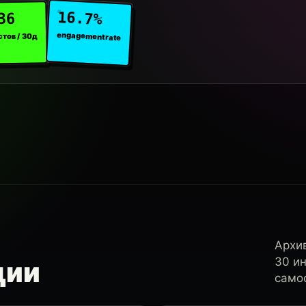
16.7%
36
engagement rate
стов / 30д
Архи
30 и
ции
самос