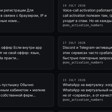
19 JULY 2026
ри регистрации Для
Voice-call activation работа
в связке с браузером, IP и
call activation полезен там
льные номе…
уходит в спам. Но не кажд
@sms_activation_numbers
17 JULY 2026
й оффер Если внутри app
Discord и Telegram-активац
т не свой оффер: язык,
этих сервисах часто срабат
 На практи…
быстрые повторные запрос
@sms_activation_numbers
15 JULY 2026
ть пустышку Обычно
WhatsApp на виртуалку: ког
личным кабинетом • мелкие
WhatsApp на виртуальный но
ы собственной ферм…
не от «сервиса», а от каче
@sms_activation_numbers