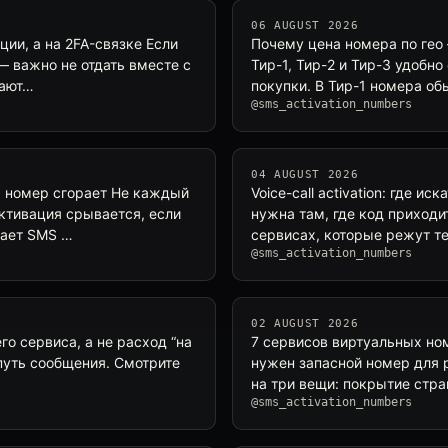
06 AUGUST 2026
ии, а на 2FA-связке Если
Почему цена номера по гео 
— важно не отдать вместе с
Тир-1, Тир-2 и Тир-3 удобн
тают…
покупки. В Тир-1 номера о
@sms_activation_numbers
04 AUGUST 2026
да номер сгорает Не каждый
Voice-call activation: где и
ктивация срывается, если
нужна там, где код приходит
мает SMS …
сервисах, которые режут т
@sms_activation_numbers
02 AUGUST 2026
го сервиса, а не расход “на
7 сервисов виртуальных ном
ь путь сообщения. Смотрите
нужен запасной номер для р
на три вещи: покрытие стра
@sms_activation_numbers