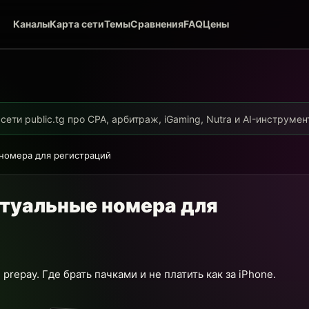
Каналы
Карта сети
Темы
Сравнения
FAQ
Цены
ети public.tg про CPA, арбитраж, iGaming, Nutra и AI-инструме
 номера для регистраций
иртуальные номера для
repay. Где брать пачками и не платить как за iPhone.