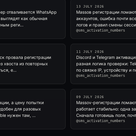
13 JULY 2026
омер отваливается WhatsApp
Massов регистрации ломаютс
 выглядят как обычная
аккаунтов, ошибка почти вс
атным реги…
логов и правил смены сесси
@sms_activation_numbers
11 JULY 2026
иск провала регистрации
Discord и Telegram активац
без хвоста из повторных
разная логика проверки: Te
ться, е…
по связке IP, устройству и 
@sms_activation_numbers
09 JULY 2026
ации, а цену попытки
Massov-регистрации ломаютс
удобен для разовых
работает стабильно: одна з
able нужен там, …
Сначала готовишь поля, поч
@sms_activation_numbers