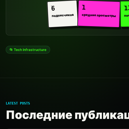
1
1
6
средние просмотры
подписчиков
по
📂 Tech Infrastructure
LATEST POSTS
Последние публика