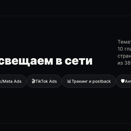
Темат
10 г
стра
свещаем в сети
из 38
🎬
📊
🛡
k/Meta Ads
TikTok Ads
Трекинг и postback
Ан