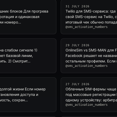
31 JULY 2026
ишних блоков Для прогрева
Twilio для SMS-сервиса: гд
 ротация и одинаковая
свой SMS-сервис на Twilio, 
ами номеро…
итоговый чек обычно попада
@sms_activation_numbers
29 JULY 2026
на слабом сигнале 1)
OnlineSim vs SMS-MAN для 
нет базовой линии,
Facebook решает не названи
ить. 2) Смотрит…
остальным профилем. Если
@sms_activation_numbers
27 JULY 2026
 долгой жизни Если номер
Облачные SIM-фермы чаще 
тановления доступа и
под массовые регистрации И
мость, сохран…
одному устройству: арбитра
@sms_activation_numbers