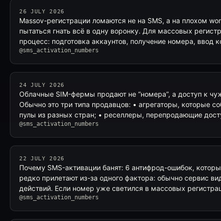
26 JULY 2026
Massov-регистрации ломаются не на SMS, а на плохом wo
пытаться гнать всё в одну воронку. Для массовых регис
процесс: подготовка аккаунтов, получение номера, ввод 
@sms_activation_numbers
24 JULY 2026
Облачные SIM-фермы продают не “номера”, а доступ к ч
Обычно это три типа продавцов: • агрегаторы, которые с
пулы из разных стран; • реселлеры, перепродающие досту
@sms_activation_numbers
22 JULY 2026
Почему SMS-активации банят: 6 антифрод-ошибок, которы
редко прилетают из-за одного фактора: обычно сервис в
действий. Если номер уже светился в массовых регистра
@sms_activation_numbers