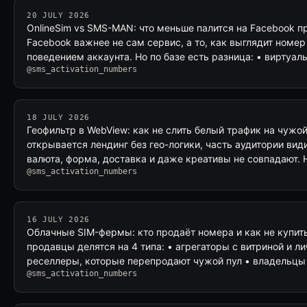
20 JULY 2026
OnlineSim vs SMS-MAN: что меньше палится на Facebook п
Facebook важнее не сам сервис, а то, как выглядит номер 
поведением аккаунта. Но по базе есть разница: • виртуа
@sms_activation_numbers
18 JULY 2026
Геофильтр в WebView: как не слить белый трафик на чужо
открывается лендинг без гео-логики, часть аудитории види
валюта, форма, доставка и даже креативы не совпадают.
@sms_activation_numbers
16 JULY 2026
Облачные SIM-фермы: кто продаёт номера и как не купи
продавцы делятся на 4 типа: • агрегаторы с витриной и 
реселлеры, которые перепродают чужой пул • владельц
@sms_activation_numbers