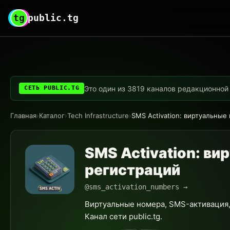
tg
public.tg
Это один из 3819 каналов редакционной с
СЕТЬ PUBLIC.TG
Главная
›
Каталог
›
Tech Infrastructure
›
SMS Activation: виртуальные
SMS Activation: в
регистраций
@sms_activation_numbers →
Виртуальные номера, SMS-активация, p
Канал сети public.tg.