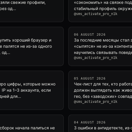
 взяли свежие профили,
«сэкономить» на связке под
ерез од…
стабильный профиль окружен
@sms_activate_pro_n1k
06 AUGUST 2026
купить хороший браузер и
За последние месяцы стал 
е палятся не из-за одного
«сыпятся» не из-за контент
, од…
научились связывать поведе
@sms_activate_pro_n1k
05 AUGUST 2026
 про цифры, которые можно
Чек-лист для тех, кто работ
IP на 1–3 аккаунта, если
должен выглядеть как живо
 дней для…
гео, без «заводских» совпа
@sms_activate_pro_n1k
04 AUGUST 2026
сборок начала палиться не
3 ошибки в антидетекте, из