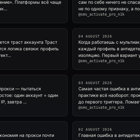
едение». Платформы всё чаще
сам по себе ничего не спас
нак…
не по одному признаку, а по
@sms_activate_pro_n1k
04 AUGUST 2026
ется траст аккаунта Траст
Когда работаешь с мультиак
тся логика связки: профиль
каждый профиль в антидетек
тект…
изоляцию. Первый вариант 
@sms_activate_pro_n1k
03 AUGUST 2026
 прокси — пытаться
Самая частая ошибка в анти
остое: один аккаунт = один
практике всё наоборот: про
IP, завтра …
до первого триггера. Ломает
@sms_activate_pro_n1k
02 AUGUST 2026
кономия на прокси почти
Главная ошибка в антидетек