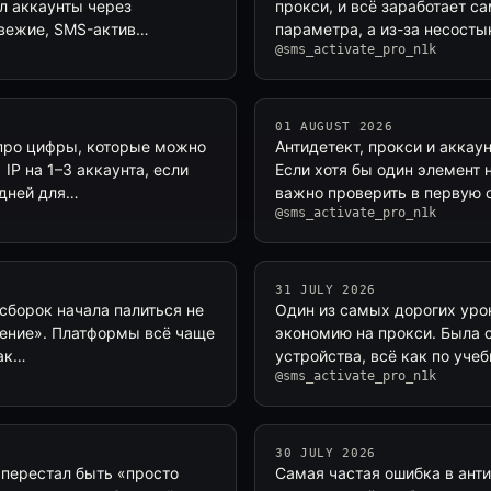
л аккаунты через
прокси, и всё заработает с
свежие, SMS-актив…
параметра, а из-за несостык
@sms_activate_pro_n1k
01 AUGUST 2026
 про цифры, которые можно
Антидетект, прокси и аккау
IP на 1–3 аккаунта, если
Если хотя бы один элемент 
 дней для…
важно проверить в первую 
@sms_activate_pro_n1k
31 JULY 2026
сборок начала палиться не
Один из самых дорогих урок
едение». Платформы всё чаще
экономию на прокси. Была 
нак…
устройства, всё как по уче
@sms_activate_pro_n1k
30 JULY 2026
 перестал быть «просто
Самая частая ошибка в анти