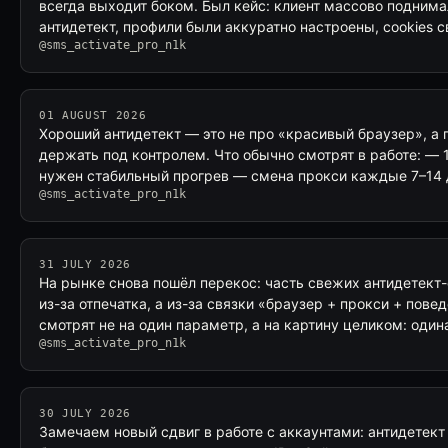
всегда выходит боком. Был кейс: клиент массово поднима
антидетект, профили были аккуратно настроены, cookies 
@sms_activate_pro_n1k
01 AUGUST 2026
Хороший антидетект — это не про «красивый браузер», а
держать под контролем. Что обычно смотрят в работе: — 1 
нужен стабильный прогрев — смена прокси каждые 7–14
@sms_activate_pro_n1k
31 JULY 2026
На рынке снова пошёл перекос: часть свежих антидетект-
из-за отпечатка, а из-за связки «браузер + прокси + пов
смотрят не на один параметр, а на картину целиком: оди
@sms_activate_pro_n1k
30 JULY 2026
Замечаем новый сдвиг в работе с аккаунтами: антидетект