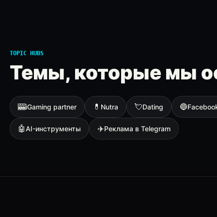
TOPIC HUBS
Темы, которые мы о
🎰
💊
💘
🔵
iGaming partner
Nutra
Dating
Faceboo
🤖
✈️
AI-инструменты
Реклама в Telegram