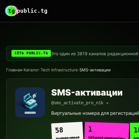
tg
public.tg
Это один из 3819 каналов редакционной с
СЕТЬ PUBLIC.TG
Главная
›
Каталог
›
Tech Infrastructure
›
SMS-активации
SMS-активации
@sms_activate_pro_n1k →
Виртуальные номера для регистраций
1
1
58
средние просмотры
подписчиков
по