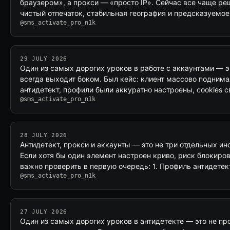
браузером», а прокси — «просто IP». Сейчас все чаще реш
чистый отпечаток, стабильная география и предсказуемо
@sms_activate_pro_n1k
29 JULY 2026
Один из самых дорогих уроков в работе с аккаунтами — э
всегда выходит боком. Был кейс: клиент массово поднима
антидетект, профили были аккуратно настроены, cookies 
@sms_activate_pro_n1k
28 JULY 2026
Антидетект, прокси и аккаунты — это не три отдельных ин
Если хотя бы один элемент настроен криво, риск блокиров
важно проверить в первую очередь: 1. Профиль антидете
@sms_activate_pro_n1k
27 JULY 2026
Один из самых дорогих уроков в антидетекте — это не про