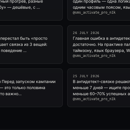
тный прогрев, разные
один профиль — одна логика
обу» — дешёвые, с …
одним часовым поясом, яз
@sms_activate_pro_n1k
26 JULY 2026
 перестал быть «просто
Главная ошибка в антидетек
ает связка из 3 вещей:
достаточно. На практике пал
е поведение …
таймзону, язык браузера, W
@sms_activate_pro_n1k
25 JULY 2026
ми Перед запуском кампании
В антидетект-связке решают
 — это только половина
меньше 7 дней — ищите проб
Что важно…
меньше 60–70% успешных а
@sms_activate_pro_n1k