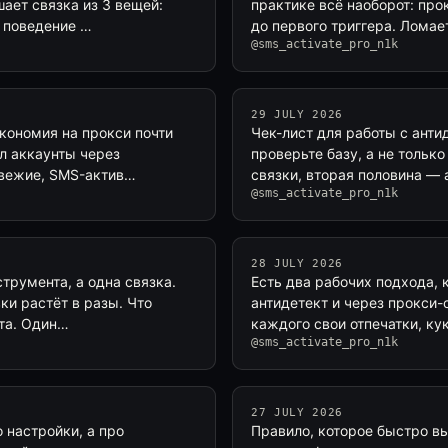
ает связка из 3 вещей:
практике всё наоборот: про
е поведение …
до первого триггера. Ломает
@sms_activate_pro_n1k
29 JULY 2026
кономия на прокси почти
Чек-лист для работы с ант
л аккаунты через
проверьте базу, а не тольк
свежие, SMS-актив…
связки, вторая половина —
@sms_activate_pro_n1k
28 JULY 2026
струмента, а одна связка.
Есть два рабочих подхода, 
ки растёт в разы. Что
антидетект и через прокси-
кта. Один…
каждого свои отпечатки, кук
@sms_activate_pro_n1k
27 JULY 2026
 настройки, а про
Правило, которое быстро вы