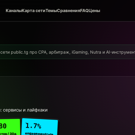
Каналы
Карта сети
Темы
Сравнения
FAQ
Цены
ети public.tg про CPA, арбитраж, iGaming, Nutra и AI-инструме
: сервисы и лайфхаки
1.7%
80
engagement rate
стов / 30д