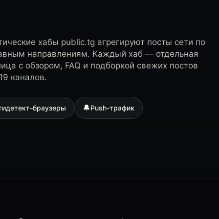
ические хабы public.tg агрегируют посты сети по
лавным направлениям. Каждый хаб — отдельная
ница с обзором, FAQ и подборкой свежих постов
19 каналов.
🔔
тидетект-браузеры
Push-трафик