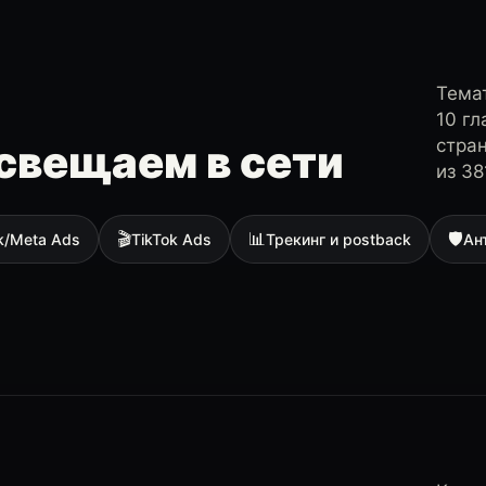
Темат
10 г
стра
свещаем в сети
из 38
🎬
📊
🛡
k/Meta Ads
TikTok Ads
Трекинг и postback
Ан