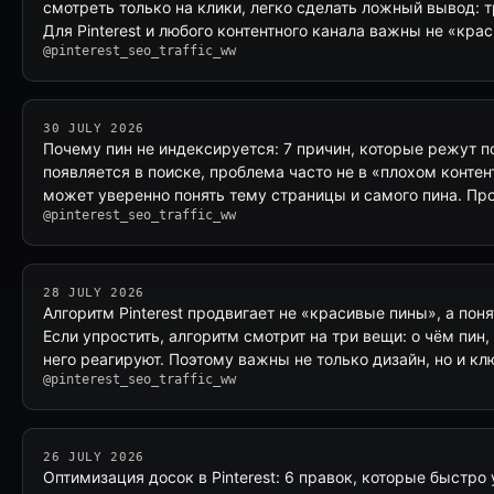
смотреть только на клики, легко сделать ложный вывод: т
Для Pinterest и любого контентного канала важны не «кр
@pinterest_seo_traffic_ww
30 JULY 2026
Почему пин не индексируется: 7 причин, которые режут по
появляется в поиске, проблема часто не в «плохом контенте»
может уверенно понять тему страницы и самого пина. П
@pinterest_seo_traffic_ww
28 JULY 2026
Алгоритм Pinterest продвигает не «красивые пины», а пон
Если упростить, алгоритм смотрит на три вещи: о чём пин, 
него реагируют. Поэтому важны не только дизайн, но и к
@pinterest_seo_traffic_ww
26 JULY 2026
Оптимизация досок в Pinterest: 6 правок, которые быстр