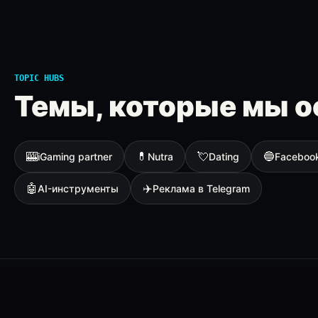
TOPIC HUBS
Темы, которые мы о
🎰
💊
💘
🔵
iGaming partner
Nutra
Dating
Faceboo
🤖
✈️
AI-инструменты
Реклама в Telegram