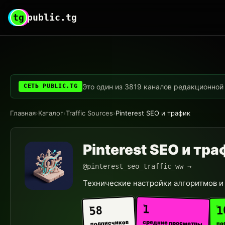
tg
public.tg
Это один из 3819 каналов редакционной с
СЕТЬ PUBLIC.TG
Главная
›
Каталог
›
Traffic Sources
›
Pinterest SEO и трафик
Pinterest SEO и тр
@pinterest_seo_traffic_ww →
Технические настройки алгоритмов и
1
1
58
средние просмотры
подписчиков
по