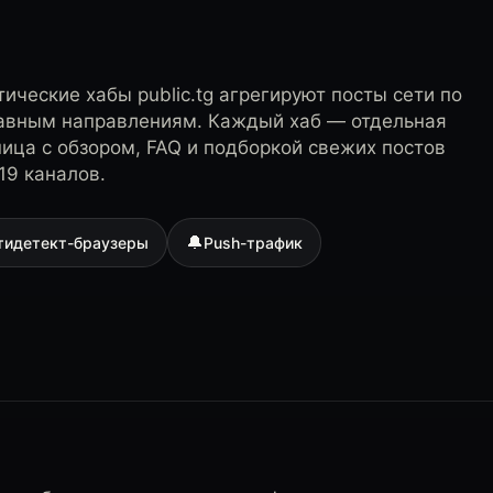
ические хабы public.tg агрегируют посты сети по
лавным направлениям. Каждый хаб — отдельная
ница с обзором, FAQ и подборкой свежих постов
19 каналов.
🔔
тидетект-браузеры
Push-трафик