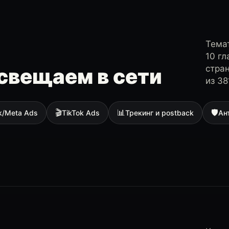
Темат
10 г
стра
свещаем в сети
из 38
🎬
📊
🛡
k/Meta Ads
TikTok Ads
Трекинг и postback
Ан