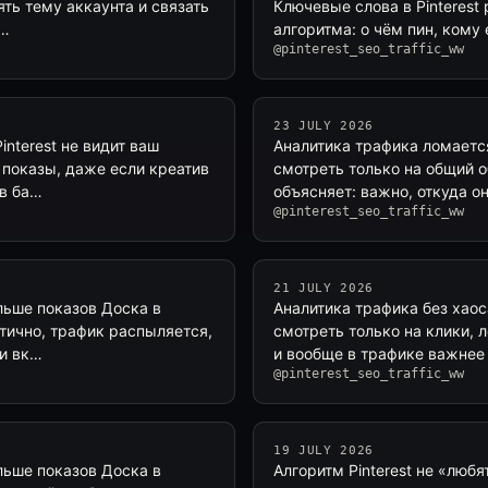
ять тему аккаунта и связать
Ключевые слова в Pinterest 
т…
алгоритма: о чём пин, кому 
@pinterest_seo_traffic_ww
23 JULY 2026
nterest не видит ваш
Аналитика трафика ломается
ь показы, даже если креатив
смотреть только на общий о
 в ба…
объясняет: важно, откуда о
@pinterest_seo_traffic_ww
21 JULY 2026
ольше показов Доска в
Аналитика трафика без хаос
отично, трафик распыляется,
смотреть только на клики, л
ки вк…
и вообще в трафике важнее
@pinterest_seo_traffic_ww
19 JULY 2026
ольше показов Доска в
Алгоритм Pinterest не «люб