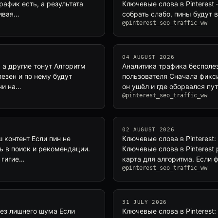
рафик есть, а результата
Ключевые слова в Pinterest 
сивая…
собрать слабо, пины будут 
@pinterest_seo_traffic_ww
04 AUGUST 2026
, а другие тонут Алгоритм
Аналитика трафика бесполезн
лезен и по нему будут
пользователя Сначала фикси
чи на…
он ушёл и где оборвался пу
@pinterest_seo_traffic_ww
02 AUGUST 2026
ш контент Если пин не
Ключевые слова в Pinterest
ь в поиск и рекомендации.
Ключевые слова в Pinterest 
 гигие…
карта для алгоритма. Если 
@pinterest_seo_traffic_ww
31 JULY 2026
без лишнего шума Если
Ключевые слова в Pinterest: