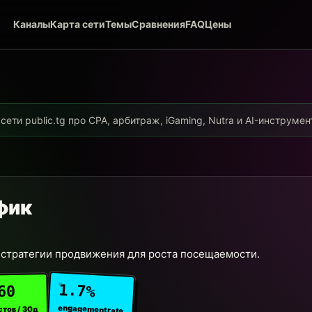
Каналы
Карта сети
Темы
Сравнения
FAQ
Цены
ети public.tg про CPA, арбитраж, iGaming, Nutra и AI-инструме
афик
 стратегии продвижения для роста посещаемости.
1.7%
60
engagement rate
стов / 30д