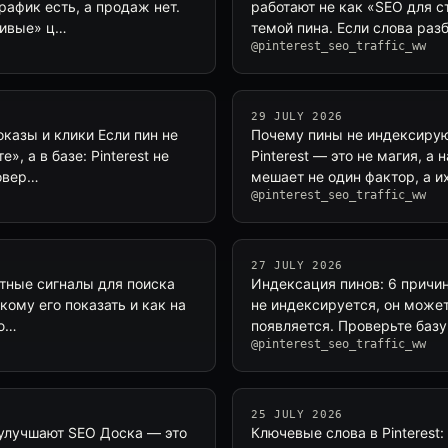
рафик есть, а продаж нет.
работают не как «SEO для с
асивые» ц…
темой пина. Если слова раз
@pinterest_seo_traffic_ww
29 JULY 2026
казы и клики Если пин не
Почему пины не индексирую
, а в базе: Pinterest не
Pinterest — это не магия, а 
ровер…
мешает не один фактор, а и
@pinterest_seo_traffic_ww
27 JULY 2026
ятные сигналы для поиска
Индексация пинов: 6 причин,
кому его показать и как на
не индексируется, он может
лю…
появляется. Проверьте базу
@pinterest_seo_traffic_ww
25 JULY 2026
о улучшают SEO Доска — это
Ключевые слова в Pinterest