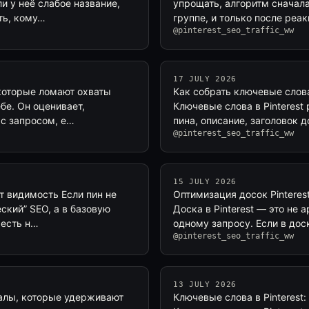
ли у неё слабое название,
упрощать, алгоритм сначала
ть, кому…
группе, и только после реа
@pinterest_seo_traffic_ww
17 JULY 2026
 которые ломают охваты
Как собрать ключевые слова
бе. Он оценивает,
Ключевые слова в Pinterest 
 с запросом, е…
пина, описание, заголовок 
@pinterest_seo_traffic_ww
15 JULY 2026
т видимость Если пин не
Оптимизация досок Pinteres
еский” SEO, а в базовую
Доска в Pinterest — это не 
 есть н…
одному запросу. Если в дос
@pinterest_seo_traffic_ww
13 JULY 2026
налы, которые удерживают
Ключевые слова в Pinterest: