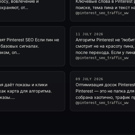
росу, вовлечение и
Ключевые слова в Pinterest 
охраняют, от…
поиске, тема пина и текст н
@pinterest_seo_traffic_ww
11 JULY 2026
т Pinterest SEO Если пин не
Алгоритм Pinterest не “люб
 базовых сигналах.
смотрит не на красоту пина
вком, оп…
после перехода. Если у пина
@pinterest_seo_traffic_ww
09 JULY 2026
ая даёт показы и клики
Оптимизация досок Pinteres
как карта для алгоритма.
Pinterest — это не папка дл
оказы.…
собрана хаотично, трафик 
@pinterest_seo_traffic_ww