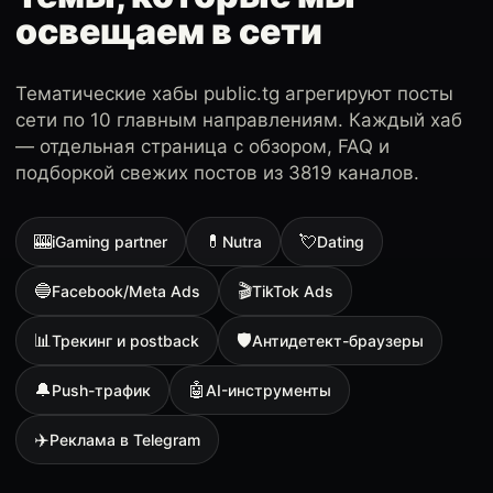
освещаем в сети
Тематические хабы public.tg агрегируют посты
сети по 10 главным направлениям. Каждый хаб
— отдельная страница с обзором, FAQ и
подборкой свежих постов из 3819 каналов.
🎰
💊
💘
iGaming partner
Nutra
Dating
🔵
🎬
Facebook/Meta Ads
TikTok Ads
📊
🛡
Трекинг и postback
Антидетект-браузеры
🔔
🤖
Push-трафик
AI-инструменты
✈️
Реклама в Telegram