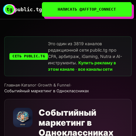
tg
public.tg
НАПИСАТЬ @AFFTOP_CONNECT
Это один из 3819 каналов
редакционной сети public.tg про
CPA, арбитраж, iGaming, Nutra и AI-
СЕТЬ PUBLIC.TG
инструменты.
Купить рекламу в
этом канале
·
все каналы сети
Главная
›
Каталог
›
Growth & Funnel
›
Событийный маркетинг в Одноклассниках
Событийный
маркетинг в
Одноклассниках