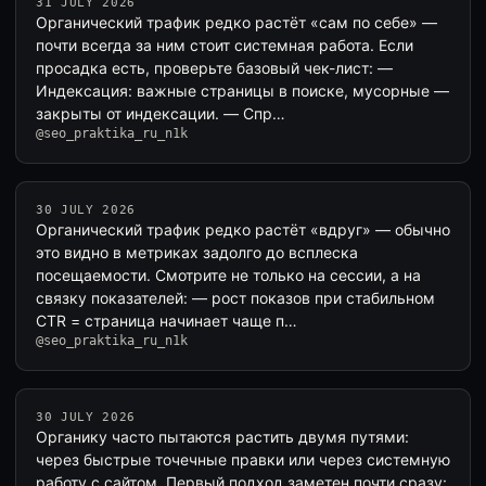
31 JULY 2026
Органический трафик редко растёт «сам по себе» —
почти всегда за ним стоит системная работа. Если
просадка есть, проверьте базовый чек-лист: —
Индексация: важные страницы в поиске, мусорные —
закрыты от индексации. — Спр…
@seo_praktika_ru_n1k
30 JULY 2026
Органический трафик редко растёт «вдруг» — обычно
это видно в метриках задолго до всплеска
посещаемости. Смотрите не только на сессии, а на
связку показателей: — рост показов при стабильном
CTR = страница начинает чаще п…
@seo_praktika_ru_n1k
30 JULY 2026
Органику часто пытаются растить двумя путями:
через быстрые точечные правки или через системную
работу с сайтом. Первый подход заметен почти сразу: