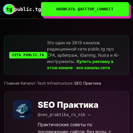
tg
public.tg
НАПИСАТЬ @AFFTOP_CONNECT
Это один из 3819 каналов
редакционной сети public.tg про
CPA, арбитраж, iGaming, Nutra и AI-
СЕТЬ PUBLIC.TG
инструменты.
Купить рекламу в
этом канале
·
все каналы сети
Главная
›
Каталог
›
Tech Infrastructure
›
SEO Практика
SEO Практика
@seo_praktika_ru_n1k →
Практические советы по
продвижению сайтов: без воды, с