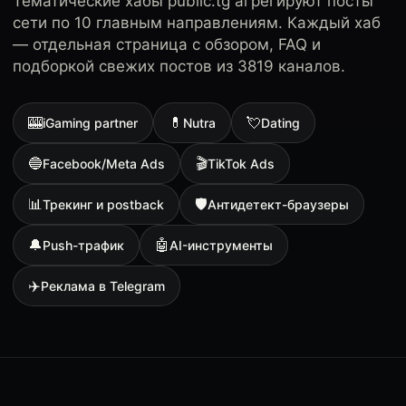
Тематические хабы public.tg агрегируют посты
сети по 10 главным направлениям. Каждый хаб
— отдельная страница с обзором, FAQ и
подборкой свежих постов из 3819 каналов.
🎰
💊
💘
iGaming partner
Nutra
Dating
🔵
🎬
Facebook/Meta Ads
TikTok Ads
📊
🛡
Трекинг и postback
Антидетект-браузеры
🔔
🤖
Push-трафик
AI-инструменты
✈️
Реклама в Telegram