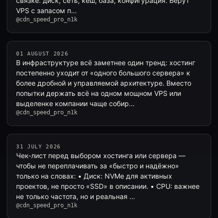
связке: диск, сеть, кеш, база, конфигурация. Берут
VPS с запасом п…
@cdn_speed_pro_n1k
01 AUGUST 2026
В инфраструктуре всё заметнее один тренд: хостинг
постепенно уходит от «одного большого сервера» к
более дробной и управляемой архитектуре. Вместо
попытки держать всё на одном мощном VPS или
выделенке компании чаще собир…
@cdn_speed_pro_n1k
31 JULY 2026
Чек-лист перед выбором хостинга или сервера —
чтобы не переплачивать за «быстро и надёжно»
только на словах: • Диск: NVMe для активных
проектов, не просто «SSD» в описании. • CPU: важнее
не только частота, но и реальная …
@cdn_speed_pro_n1k