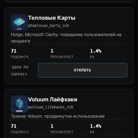
Тепловые Карты
@teplovye_karty_n1k
Hotjar, Microsoft Clarity: поведение пользователей на
лендинге
71
1
1.4%
ПОДПИСЧ.
ПРОСМ/ПОСТ
ER
ЦЕНА ПО
ОТКРЫТЬ
ЗАПРОСУ
Voluum Лайфхаки
@voluum_lifehacks_n1k
Трекер Voluum: продвинутое использование
71
1
1.4%
ПОДПИСЧ.
ПРОСМ/ПОСТ
ER