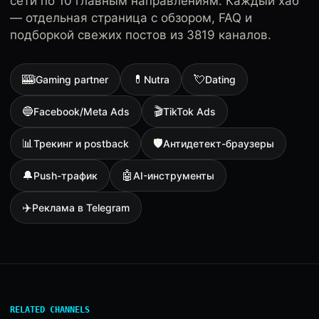
сети по 10 главным направлениям. Каждый хаб
— отдельная страница с обзором, FAQ и
подборкой свежих постов из 3819 каналов.
🎰
💊
💘
iGaming partner
Nutra
Dating
🔵
🎬
Facebook/Meta Ads
TikTok Ads
📊
🛡
Трекинг и postback
Антидетект-браузеры
🔔
🤖
Push-трафик
AI-инструменты
✈️
Реклама в Telegram
RELATED CHANNELS