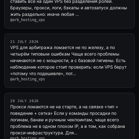
ставить всё на один VPS без разделения ролей.
Браузеры, прокси, логи, бэкапы и автозапуск должны
жить раздельно: иначе любая …
@arb_hosting_vps
21 JULY 2026
VPS для арбитража ломается не по железу, а по
четырём типовым ошибкам Чаще всего проблемы
начинаются не с мощности, а с базовой гигиены. Есть
наблюдение которое стоит проверить: если VPS берут
«потому что подешевле», пот…
@arb_hosting_vps
20 JULY 2026
Прокси ломаются не на старте, а на связке «тип +
поведение + сетка» Если у команды просадки по
логинам, банам и ручным чекпоинтам, чаще всего
проблема не в одном плохом IP, а в том, как собрана
прокси-инфраструктура. Для…
@arb_hosting_vps