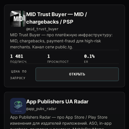
MID Trust Buyer — MID /
chargebacks / PSP
@mid_trust_buyer
MID Trust Buyer — про платёжную инфраструктуру:
MID, chargebacks, payment-fraud для high-risk
merchants. Канал сети public.tg.
1 481
1
0.1%
ПОДПИСЧ.
ПРОСМ/ПОСТ
ER
ЦЕНА ПО
ОТКРЫТЬ
ЗАПРОСУ
App Publishers UA Radar
@app_pubs_radar
App Publishers Radar — про App Store / Play Store
изменения для издателей приложений. ASO, in-app