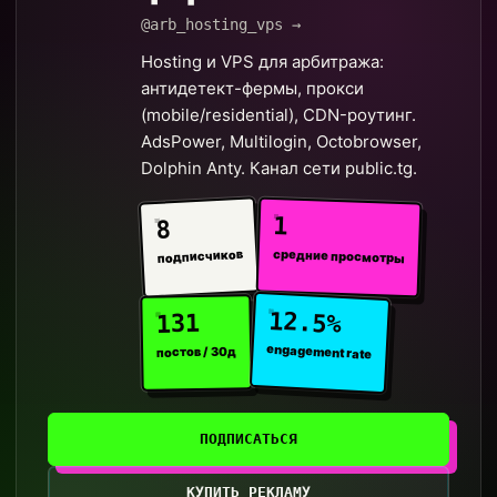
@arb_hosting_vps →
Hosting и VPS для арбитража:
антидетект-фермы, прокси
(mobile/residential), CDN-роутинг.
AdsPower, Multilogin, Octobrowser,
Dolphin Anty. Канал сети public.tg.
1
8
средние просмотры
подписчиков
12.5%
131
engagement rate
постов / 30д
ПОДПИСАТЬСЯ
КУПИТЬ РЕКЛАМУ