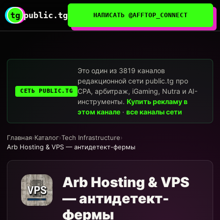
tg
public.tg
НАПИСАТЬ @AFFTOP_CONNECT
Это один из 3819 каналов
редакционной сети public.tg про
CPA, арбитраж, iGaming, Nutra и AI-
СЕТЬ PUBLIC.TG
инструменты.
Купить рекламу в
этом канале
·
все каналы сети
Главная
›
Каталог
›
Tech Infrastructure
›
Arb Hosting & VPS — антидетект-фермы
Arb Hosting & VPS
— антидетект-
фермы