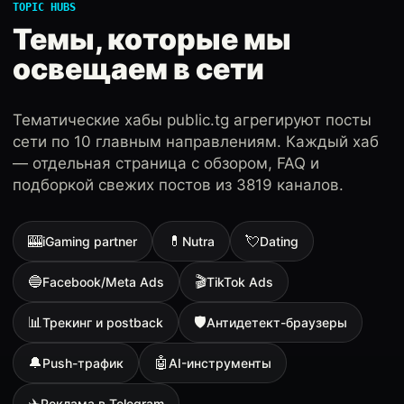
TOPIC HUBS
Темы, которые мы
освещаем в сети
Тематические хабы public.tg агрегируют посты
сети по 10 главным направлениям. Каждый хаб
— отдельная страница с обзором, FAQ и
подборкой свежих постов из 3819 каналов.
🎰
💊
💘
iGaming partner
Nutra
Dating
🔵
🎬
Facebook/Meta Ads
TikTok Ads
📊
🛡
Трекинг и postback
Антидетект-браузеры
🔔
🤖
Push-трафик
AI-инструменты
✈️
Реклама в Telegram