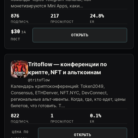
монетизируются Mini Apps, каки...
876
217
24.8%
ПОДПИСЧ.
ПРОСМ/ПОСТ
ER
$30
ЗА
ОТКРЫТЬ
ПОСТ
Tritoflow — конференции по
крипте, NFT и альткоинам
@tritoflow
Календарь криптоконференций: Token2049,
Consensus, ETHDenver, NFT.NYC, DevConnect,
региональные альт-ивенты. Когда, где, кто едет, цены
билетов, что готовить. Т...
822
1
0.1%
ПОДПИСЧ.
ПРОСМ/ПОСТ
ER
ЦЕНА ПО
ОТКРЫТЬ