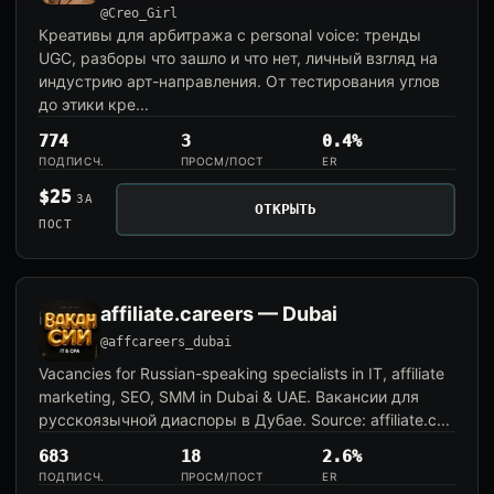
@Creo_Girl
Креативы для арбитража с personal voice: тренды
UGC, разборы что зашло и что нет, личный взгляд на
индустрию арт-направления. От тестирования углов
до этики кре...
774
3
0.4%
ПОДПИСЧ.
ПРОСМ/ПОСТ
ER
$25
ЗА
ОТКРЫТЬ
ПОСТ
affiliate.careers — Dubai
@affcareers_dubai
Vacancies for Russian-speaking specialists in IT, affiliate
marketing, SEO, SMM in Dubai & UAE. Вакансии для
русскоязычной диаспоры в Дубае. Source: affiliate.c...
683
18
2.6%
ПОДПИСЧ.
ПРОСМ/ПОСТ
ER