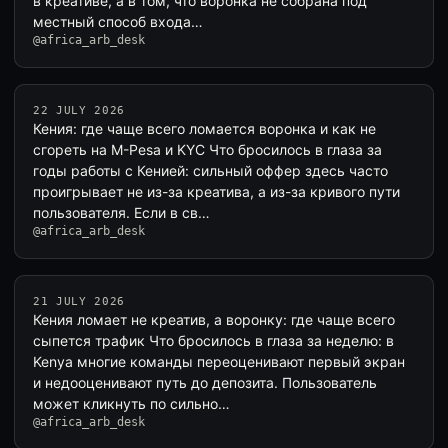
в креативе, а в том, что воронка не собрана под
местный способ входа…
@africa_arb_desk
22 JULY 2026
Кения: где чаще всего ломается воронка и как не
сгореть на M-Pesa и KYC Что бросилось в глаза за
годы работы с Кенией: сильный оффер здесь часто
проигрывает не из-за креатива, а из-за кривого пути
пользователя. Если в св…
@africa_arb_desk
21 JULY 2026
Кения ломает не креатив, а воронку: где чаще всего
сыпется трафик Что бросилось в глаза за неделю: в
Kenya многие команды переоценивают первый экран
и недооценивают путь до депозита. Пользователь
может кликнуть по сильно…
@africa_arb_desk