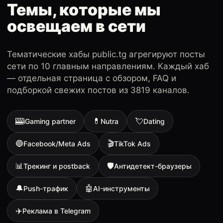
Темы, которые мы
освещаем в сети
Тематические хабы public.tg агрегируют посты
сети по 10 главным направлениям. Каждый хаб
— отдельная страница с обзором, FAQ и
подборкой свежих постов из 3819 каналов.
🎰
💊
💘
iGaming partner
Nutra
Dating
🔵
🎬
Facebook/Meta Ads
TikTok Ads
📊
🛡
Трекинг и postback
Антидетект-браузеры
🔔
🤖
Push-трафик
AI-инструменты
✈️
Реклама в Telegram