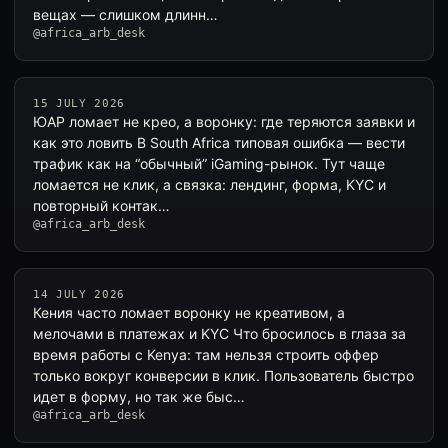
вещах — слишком длинн…
@africa_arb_desk
15 JULY 2026
ЮАР ломает не крео, а воронку: где теряются заявки и
как это ловить В South Africa типовая ошибка — вести
трафик как на “обычный” iGaming-рынок. Тут чаще
ломается не клик, а связка: лендинг, форма, KYC и
повторный контак…
@africa_arb_desk
14 JULY 2026
Кения часто ломает воронку не креативом, а
мелочами в платежах и KYC Что бросилось в глаза за
время работы с Kenya: там нельзя строить оффер
только вокруг конверсии в клик. Пользователь быстро
идет в форму, но так же быс…
@africa_arb_desk