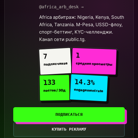
@africa_arb_desk →
Africa арбитраж: Nigeria, Kenya, South
Africa, Tanzania. M-Pesa, USSD-флоу,
спорт-беттинг, KYC-челленджи.
Канал сети public.tg.
1
7
средние просмотры
подписчиков
14.3%
133
engagement rate
постов / 30д
ПОДПИСАТЬСЯ
КУПИТЬ РЕКЛАМУ