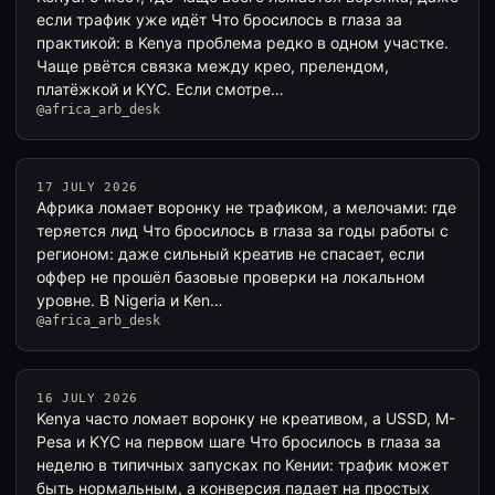
если трафик уже идёт Что бросилось в глаза за
практикой: в Kenya проблема редко в одном участке.
Чаще рвётся связка между крео, прелендом,
платёжкой и KYC. Если смотре…
@africa_arb_desk
17 JULY 2026
Африка ломает воронку не трафиком, а мелочами: где
теряется лид Что бросилось в глаза за годы работы с
регионом: даже сильный креатив не спасает, если
оффер не прошёл базовые проверки на локальном
уровне. В Nigeria и Ken…
@africa_arb_desk
16 JULY 2026
Kenya часто ломает воронку не креативом, а USSD, M-
Pesa и KYC на первом шаге Что бросилось в глаза за
неделю в типичных запускax по Кении: трафик может
быть нормальным, а конверсия падает на простых