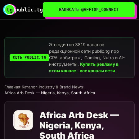
tg
public.tg
НАПИСАТЬ @AFFTOP_CONNECT
Это один из 3819 каналов
редакционной сети public.tg про
CPA, арбитраж, iGaming, Nutra и AI-
СЕТЬ PUBLIC.TG
инструменты.
Купить рекламу в
этом канале
·
все каналы сети
Главная
›
Каталог
›
Industry & Brand News
›
Africa Arb Desk — Nigeria, Kenya, South Africa
Africa Arb Desk —
Nigeria, Kenya,
South Africa