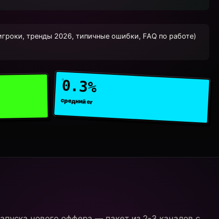
гроки, тренды 2026, типичные ошибки, FAQ по работе)
0.3%
средний er
апуска нового оффера — пакет из 2-3 каналов с