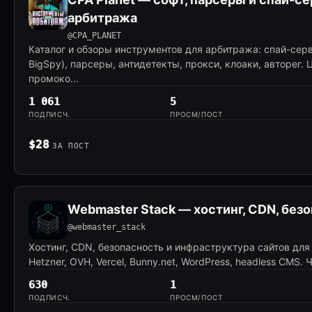
арбитража
@CPA_PLANET
Каталог и обзоры инструментов для арбитража: спай-серв
BigSpy), парсеры, антидетекты, прокси, клоаки, авторег.
промоко...
1 061
5
ПОДПИСЧ.
ПРОСМ/ПОСТ
$28
ЗА ПОСТ
Webmaster Stack — хостинг, CDN, без
@webmaster_stack
Хостинг, CDN, безопасность и инфраструктура сайтов для 
Hetzner, OVH, Vercel, Bunny.net, WordPress, headless CMS. 
630
1
ПОДПИСЧ.
ПРОСМ/ПОСТ