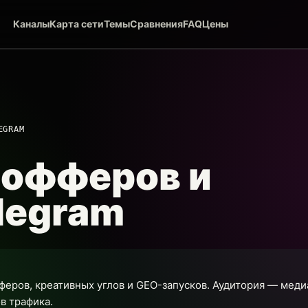
Каналы
Карта сети
Темы
Сравнения
FAQ
Цены
EGRAM
-офферов и
legram
феров, креативных углов и GEO-запусков. Аудитория — меди
в трафика.