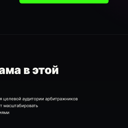
ама в этой
ля целевой аудитории арбитражников
ет масштабировать
иями