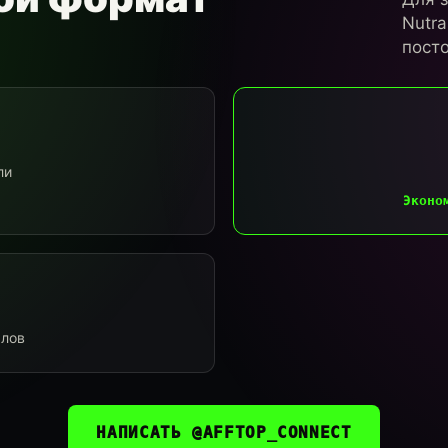
Nutra
посто
ли
Эконо
алов
НАПИСАТЬ @AFFTOP_CONNECT