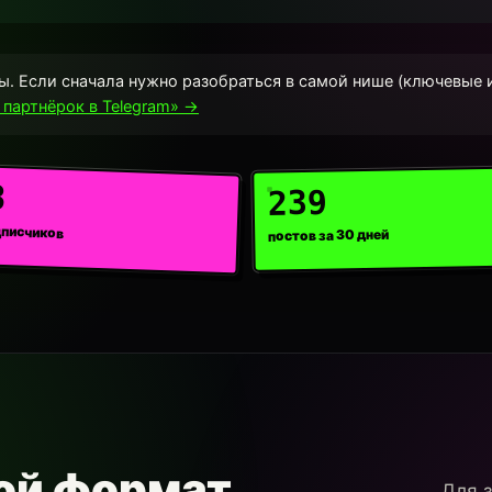
 Если сначала нужно разобраться в самой нише (ключевые и
 партнёрок в Telegram» →
8
239
дписчиков
постов за 30 дней
кой формат
Для з