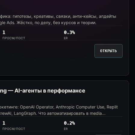
ика: гипотезы, креативы, связки, анти-кейсы, апдейты
gle Ads. Жёстко, по делу, без курсов и теории.
1
0.3%
ПРОСМ/ПОСТ
ER
ОТКРЫТЬ
ing — AI-агенты в перформансе
кетинге: OpenAI Operator, Anthropic Computer Use, Replit
 CrewAI, LangGraph. Что автоматизировать в media...
1
0.2%
ПРОСМ/ПОСТ
ER