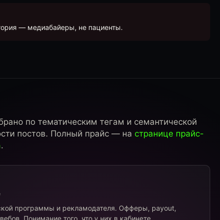
тория — медиабайеры, не пациенты.
брано по тематическим тегам и семантической
ости постов. Полный прайс — на
странице прайс-
а
.
e
ской программы и рекламодателя. Офферы, payout,
вебов. Понимание того, что у них в кабинете.