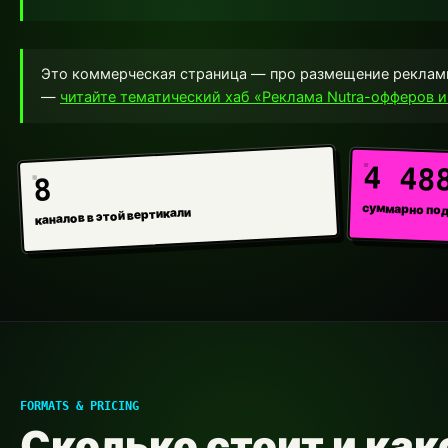
Это коммерческая страница — про размещение рекламы.
—
читайте тематический хаб «Реклама Nutra-офферов и
4 48
8
суммарно по
каналов в этой вертикали
FORMATS & PRICING
Сколько стоит и ка