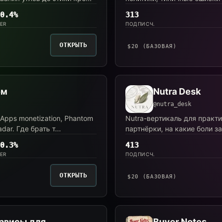
0.4%
313
ER
ПОДПИСЧ.
ОТКРЫТЬ
$20 (БАЗОВАЯ)
ом
Nutra Desk
@nutra_desk
Apps monetization, Phantom
Nutra-вертикаль для практи
adar. Где брать т...
партнёрки, на какие боли з
0.3%
413
ER
ПОДПИСЧ.
ОТКРЫТЬ
$20 (БАЗОВАЯ)
ервисы для
Buyer Notes