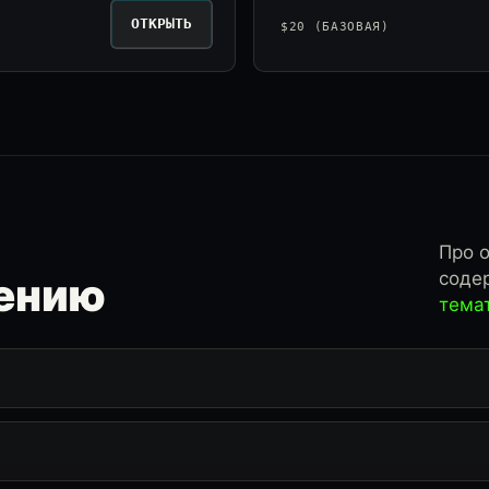
ОТКРЫТЬ
$20 (БАЗОВАЯ)
Про о
соде
ению
тема