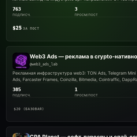
763
3
ПОДПИСЧ.
ПРОСМ/ПОСТ
$25
ЗА ПОСТ
Web3 Ads — реклама в crypto-нативн
@web3_ads_lab
Рекламная инфраструктура web3: TON Ads, Telegram Mini 
Ads, Farcaster Frames, Coinzilla, Bitmedia, Cointraffic, DappR
385
1
ПОДПИСЧ.
ПРОСМ/ПОСТ
$20 (БАЗОВАЯ)
CPA Planet — софт, парсеры и спай-с