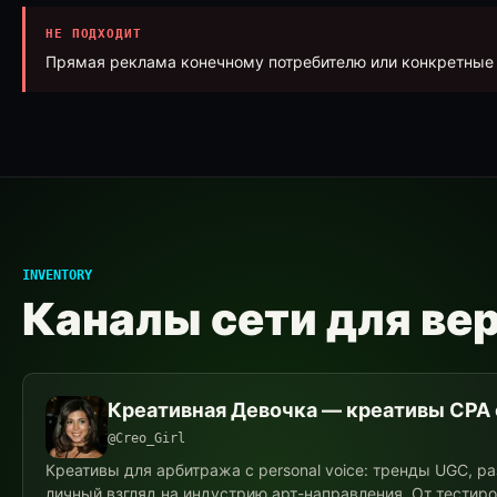
НЕ ПОДХОДИТ
Прямая реклама конечному потребителю или конкретные 
INVENTORY
Каналы сети для ве
Креативная Девочка — креативы CPA 
@Creo_Girl
Креативы для арбитража с personal voice: тренды UGC, ра
личный взгляд на индустрию арт-направления. От тестиров