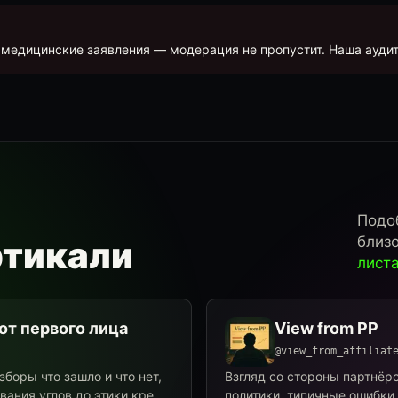
медицинские заявления — модерация не пропустит. Наша ауди
Подо
близ
ртикали
лист
от первого лица
View from PP
@view_from_affiliat
зборы что зашло и что нет,
Взгляд со стороны партнёр
ания углов до этики кре...
политики, типичные ошибки 