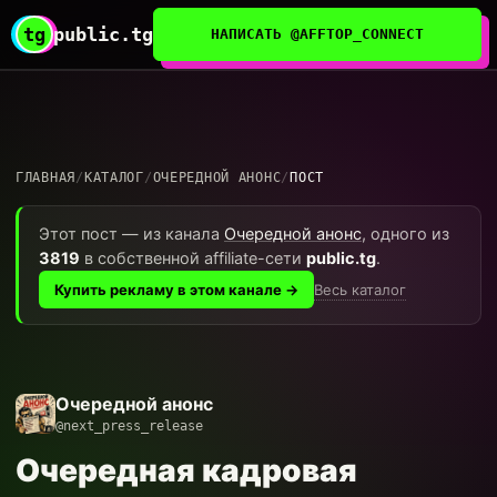
tg
public.tg
НАПИСАТЬ @AFFTOP_CONNECT
ГЛАВНАЯ
/
КАТАЛОГ
/
ОЧЕРЕДНОЙ АНОНС
/
ПОСТ
Этот пост — из канала
Очередной анонс
, одного из
3819
в собственной affiliate-сети
public.tg
.
Весь каталог
Купить рекламу в этом канале →
Очередной анонс
@next_press_release
Очередная кадровая