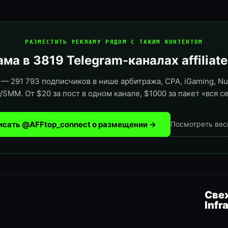
РАЗМЕСТИТЬ РЕКЛАМУ РЯДОМ С ТАКИМ КОНТЕНТОМ
ма в 3819 Telegram-каналах affiliat
— 291 793 подписчиков в нише арбитража, CPA, iGaming, Nut
/SMM. От $20 за пост в одном канале, $1000 за пакет «вся се
исать @AFFtop_connect о размещении →
Посмотреть вес
Свеж
Infr