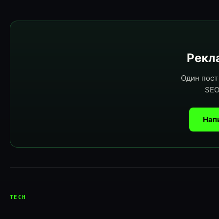
Рекла
Один пост 
SEO
Нап
TECH