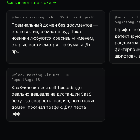
Все каналы категории →
@domain_sniping_arb · 06 AugustAugust8
@antidetect
AugustAugus
Премиальный домен без документов —
Шрифты в б
это не актив, а билет в суд Пока
детектирую
новички любуются красивым именем,
рандомизац
старые волки смотрят на бумаги. Для
фингерприн
пр...
шрифтов», а 
@cloak_routing_kit_ubt · 06
AugustAugust8
SaaS-клоака или self-hosted: где
реально дешевле на дистанции SaaS
берут за скорость: поднял, подключил
домен, прогнал трафик. Для теста
офф...