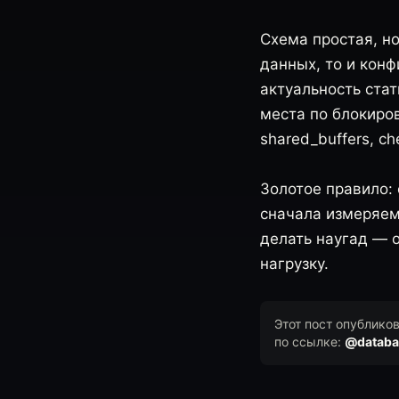
Схема простая, но
данных, то и конф
актуальность ста
места по блокиров
shared_buffers, c
Золотое правило: 
сначала измеряем
делать наугад — 
нагрузку.
Этот пост опублико
по ссылке:
@databa