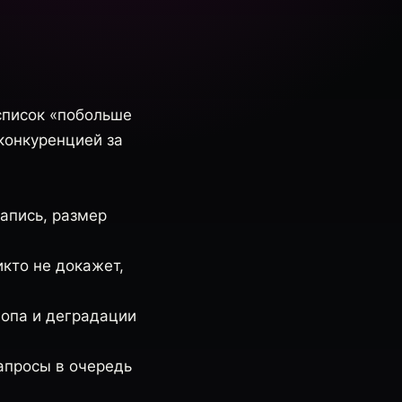
список «побольше
конкуренцией за
запись, размер
икто не докажет,
вопа и деградации
апросы в очередь