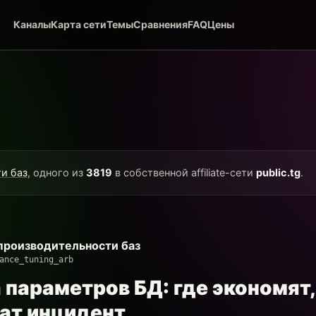
Каналы
Карта сети
Темы
Сравнения
FAQ
Цены
и баз
, одного из
3819
в собственной affiliate-сети
public.tg
.
производительности баз
ance_tuning_arb
параметров БД: где экономят, 
ат инцидент