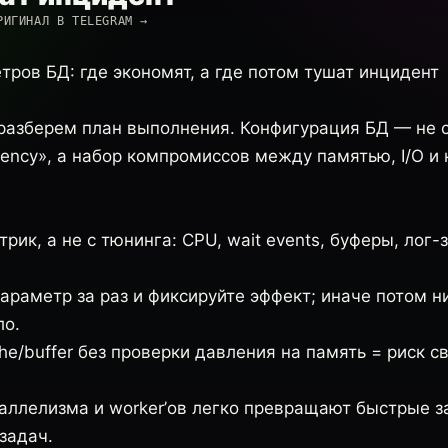
РИГИНАЛ В TELEGRAM →
ров БД: где экономят, а где потом тушат инцидент
 разберем план выполнения. Конфигурация БД — не 
ency», а набор компромиссов между памятью, I/O и 
рик, а не с тюнинга: CPU, wait events, буферы, лог-
раметр за раз и фиксируйте эффект; иначе потом н
ло.
e/buffer без проверки давления на память = риск с
ллелизма и worker’ов легко превращают быстрые з
 задач.