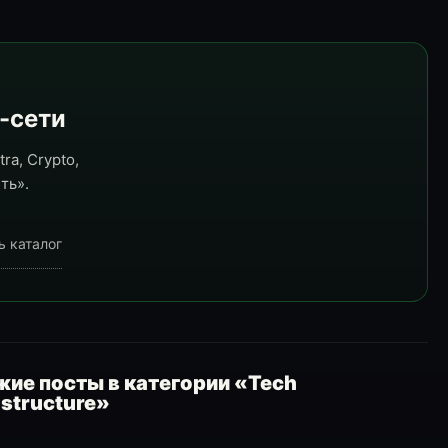
e-сети
ra, Crypto,
ть».
ь каталог
ие посты в категории «Tech
astructure»