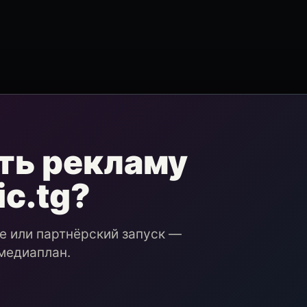
ть рекламу
ic.tg?
ие или партнёрский запуск —
медиаплан.