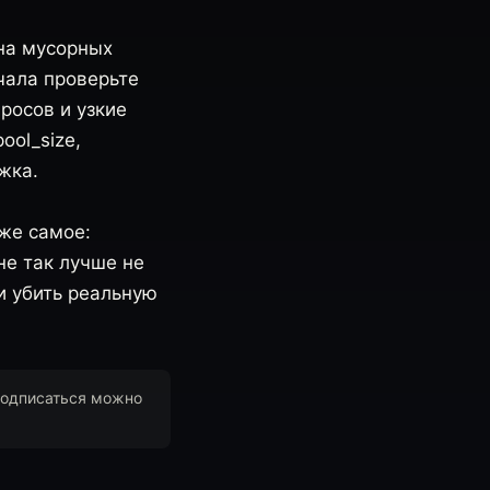
 на мусорных
чала проверьте
росов и узкие
ool_size,
жка.
 же самое:
не так лучше не
и убить реальную
Подписаться можно