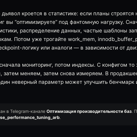
 дьявол кроется в статистике: если планы строятся
иг вы “оптимизируете” под фантомную нагрузку. Сна
тистики, распределение данных, частые шаблоны зап
кам. Потом уже трогайте work_mem, innodb_buffer_p
heckpoint-логику или аналоги — в зависимости от дви
сначала мониторинг, потом индексы. С конфигом то
, затем меняем, затем снова измеряем. В продакше
один неверный параметр может улучшить бенчмарк 
ван в Telegram-канале
Оптимизация производительности баз
. 
se_performance_tuning_arb
.