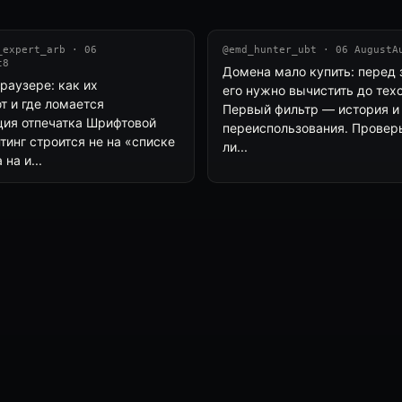
_expert_arb · 06
@emd_hunter_ubt · 06 AugustA
t8
Домена мало купить: перед
раузере: как их
его нужно вычистить до тех
т и где ломается
Первый фильтр — история и
ия отпечатка Шрифтовой
переиспользования. Проверь
тинг строится не на «списке
ли...
на и...