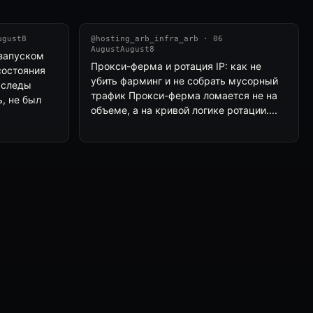
ugust8
@hosting_arb_infra_arb · 06
AugustAugust8
 запуском
Прокси-ферма и ротация IP: как не
состояния
убить фарминг и не собрать мусорный
 следы
трафик Прокси-ферма ломается не на
, не был
объеме, а на кривой логике ротации....