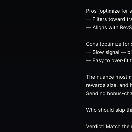
Pros (optimize for s
— Filters toward tr
— Aligns with RevS
Cons (optimize for s
— Slow signal — big
— Easy to over-fit t
The nuance most mi
rewards size, and 
Sending bonus-chas
Who should skip thi
Verdict: Match the 