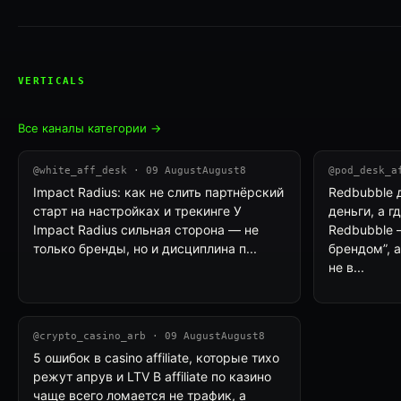
VERTICALS
Все каналы категории →
@white_aff_desk · 09 AugustAugust8
@pod_desk_a
Impact Radius: как не слить партнёрский
Redbubble 
старт на настройках и трекинге У
деньги, а г
Impact Radius сильная сторона — не
Redbubble —
только бренды, но и дисциплина п...
брендом”, 
не в...
@crypto_casino_arb · 09 AugustAugust8
5 ошибок в casino affiliate, которые тихо
режут апрув и LTV В affiliate по казино
чаще всего ломается не трафик, а