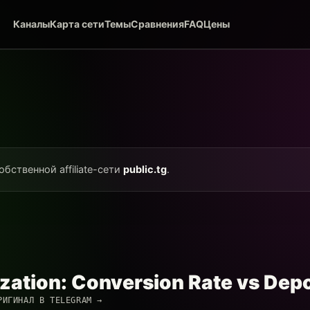
Каналы
Карта сети
Темы
Сравнения
FAQ
Цены
обственной affiliate-сети
public.tg
.
zation: Conversion Rate vs Depo
РИГИНАЛ В TELEGRAM →