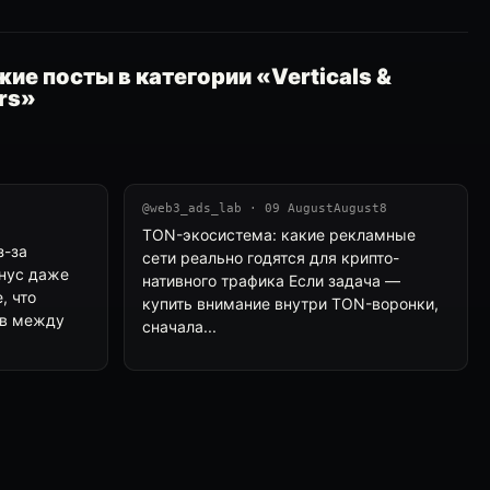
ие посты в категории «Verticals &
rs»
@web3_ads_lab · 09 AugustAugust8
TON-экосистема: какие рекламные
з-за
сети реально годятся для крипто-
инус даже
нативного трафика Если задача —
, что
купить внимание внутри TON-воронки,
ыв между
сначала...