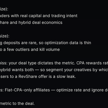
ize):
aders with real capital and trading intent
hare and hybrid deal economics
ize):
 deposits are rare, so optimization data is thin
o a few outliers and kill volume
ss: your deal type dictates the metric. CPA rewards ra
hybrid wants both — so segment your creatives by whic
ers to a RevShare offer is a slow leak.
s: Flat-CPA-only affiliates — optimize rate and ignore de
metric to the deal.