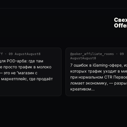
Свеж
Offe
ff · 09 AugustAugust8
@poker_affiliate_rooms · 09
AugustAugust8
для POD-арбa: где там
7 ошибок в iGaming-офере, и
де просто трафик в молоко
которых трафик уходит в м
 это не “магазин с
при нормальном CTR Первое
а маркетплейс, где продаёт
ломает экономику, — разр
креативом...