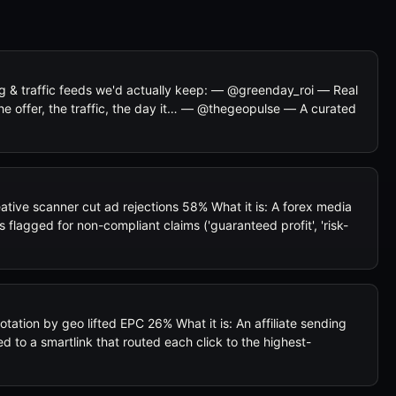
ing & traffic feeds we'd actually keep: — @greenday_roi — Real
he offer, the traffic, the day it… — @thegeopulse — A curated
tive scanner cut ad rejections 58% What it is: A forex media
flagged for non-compliant claims ('guaranteed profit', 'risk-
otation by geo lifted EPC 26% What it is: An affiliate sending
ed to a smartlink that routed each click to the highest-