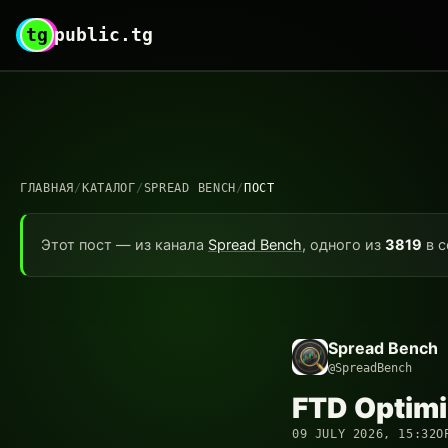
tg
public.tg
ГЛАВНАЯ
/
КАТАЛОГ
/
SPREAD BENCH
/
ПОСТ
Этот пост — из канала
Spread Bench
, одного из
3819
в с
Spread Bench
@SpreadBench
FTD Optimi
09 JULY 2026, 15:32
О