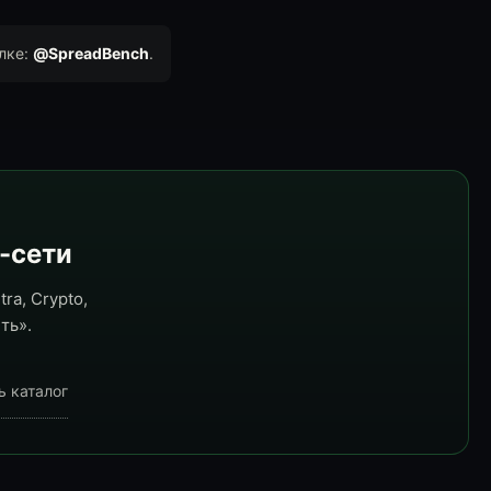
лке:
@SpreadBench
.
e-сети
ra, Crypto,
ть».
ь каталог