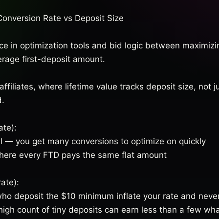
Conversion Rate vs Deposit Size
ice in optimization tools and bid logic between maximiz
rage first-deposit amount.
ffiliates, where lifetime value tracks deposit size, not 
.
ate):
al — you get many conversions to optimize on quickly
ere every FTD pays the same flat amount
ate):
o deposit the $10 minimum inflate your rate and never
igh count of tiny deposits can earn less than a few wh