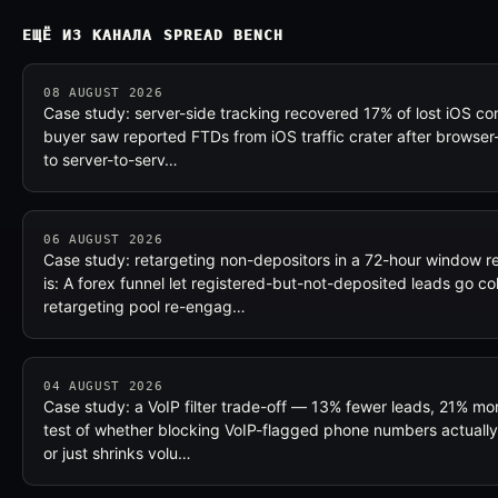
ЕЩЁ ИЗ КАНАЛА SPREAD BENCH
08 AUGUST 2026
Case study: server-side tracking recovered 17% of lost iOS con
buyer saw reported FTDs from iOS traffic crater after browser-
to server-to-serv…
06 AUGUST 2026
Case study: retargeting non-depositors in a 72-hour window 
is: A forex funnel let registered-but-not-deposited leads go co
retargeting pool re-engag…
04 AUGUST 2026
Case study: a VoIP filter trade-off — 13% fewer leads, 21% mor
test of whether blocking VoIP-flagged phone numbers actually 
or just shrinks volu…