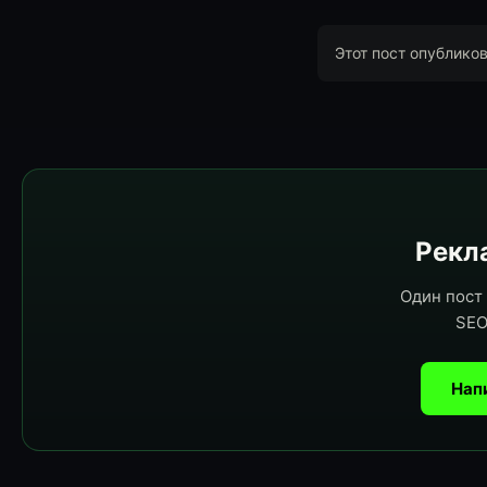
Этот пост опублико
Рекла
Один пост 
SEO
Нап