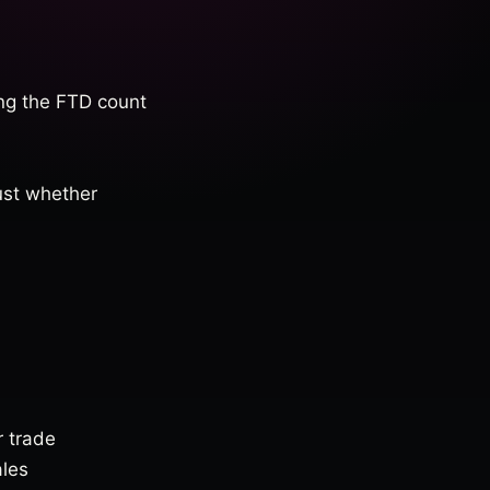
ing the FTD count
just whether
 trade
ales