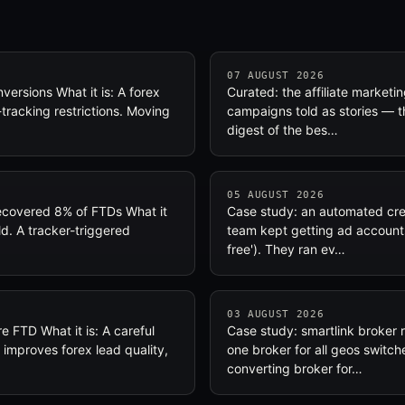
07 AUGUST 2026
versions What it is: A forex
Curated: the affiliate market
tracking restrictions. Moving
campaigns told as stories — t
digest of the bes…
05 AUGUST 2026
recovered 8% of FTDs What it
Case study: an automated crea
ld. A tracker-triggered
team kept getting ad accounts 
free'). They ran ev…
03 AUGUST 2026
e FTD What it is: A careful
Case study: smartlink broker r
improves forex lead quality,
one broker for all geos switch
converting broker for…