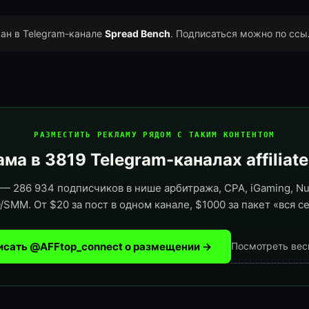
ван в Telegram-канале
Spread Bench
. Подписаться можно по ссы
РАЗМЕСТИТЬ РЕКЛАМУ РЯДОМ С ТАКИМ КОНТЕНТОМ
ма в 3819 Telegram-каналах affiliat
— 286 934 подписчиков в нише арбитража, CPA, iGaming, Nut
/SMM. От $20 за пост в одном канале, $1000 за пакет «вся се
исать @AFFtop_connect о размещении →
Посмотреть вес