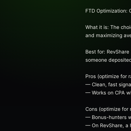
FTD Optimization: 
What it is: The cho
and maximizing ave
Best for: RevShare a
someone deposited
Pros (optimize for r
— Clean, fast sign
— Works on CPA wh
Cons (optimize for r
— Bonus-hunters wh
— On RevShare, a h