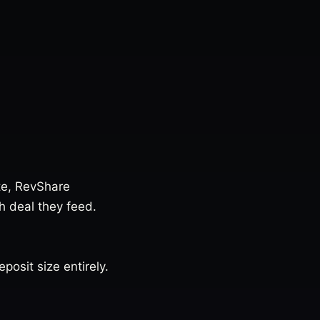
te, RevShare
h deal they feed.
posit size entirely.