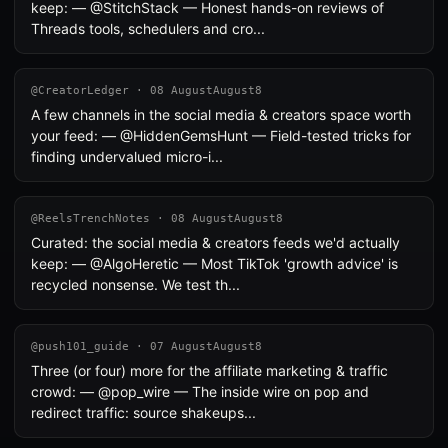
keep: — @StitchStack — Honest hands-on reviews of
Threads tools, schedulers and cro...
@CreatorLedger · 08 AugustAugust8
A few channels in the social media & creators space worth
your feed: — @HiddenGemsHunt — Field-tested tricks for
finding undervalued micro-i...
@ReelsTrenchNotes · 08 AugustAugust8
Curated: the social media & creators feeds we'd actually
keep: — @AlgoHeretic — Most TikTok 'growth advice' is
recycled nonsense. We test th...
@push101_guide · 07 AugustAugust8
Three (or four) more for the affiliate marketing & traffic
crowd: — @pop_wire — The inside wire on pop and
redirect traffic: source shakeups...