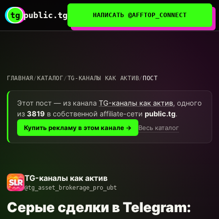
tg
public.tg
НАПИСАТЬ @AFFTOP_CONNECT
ГЛАВНАЯ
/
КАТАЛОГ
/
TG-КАНАЛЫ КАК АКТИВ
/
ПОСТ
Этот пост — из канала
TG-каналы как актив
, одного
из
3819
в собственной affiliate-сети
public.tg
.
Весь каталог
Купить рекламу в этом канале →
TG-каналы как актив
@tg_asset_brokerage_pro_ubt
Серые сделки в Telegram: