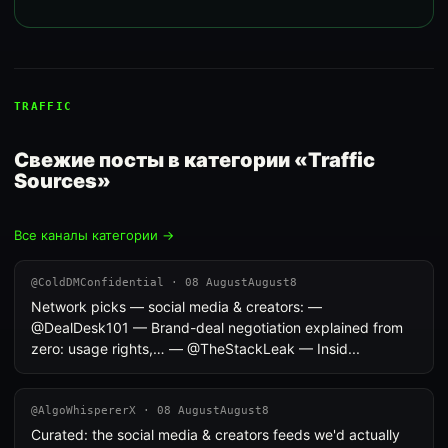
TRAFFIC
Свежие посты в категории «Traffic
Sources»
Все каналы категории →
@ColdDMConfidential · 08 AugustAugust8
Network picks — social media & creators: —
@DealDesk101 — Brand-deal negotiation explained from
zero: usage rights,… — @TheStackLeak — Insid...
@AlgoWhispererX · 08 AugustAugust8
Curated: the social media & creators feeds we'd actually