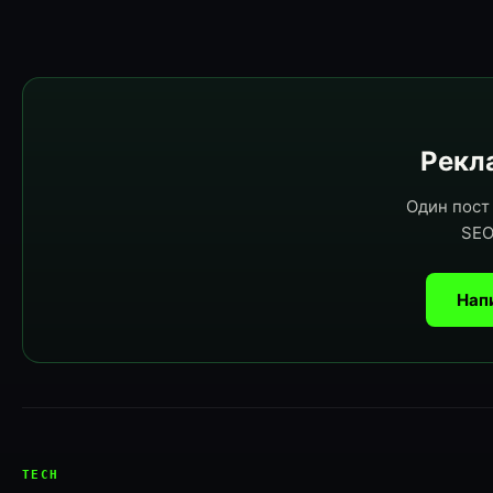
Рекла
Один пост 
SEO
Нап
TECH