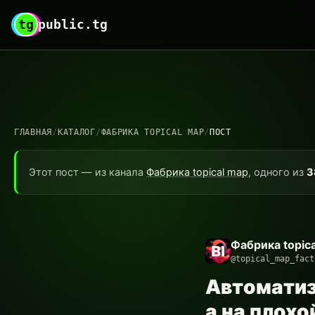
tg
public.tg
ГЛАВНАЯ
/
КАТАЛОГ
/
ФАБРИКА TOPICAL MAP
/
ПОСТ
Этот пост — из канала
Фабрика topical map
, одного из
3
Фабрика topic
@topical_map_fact
Автоматиз
а на плох