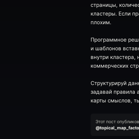
страницы, количе
кластеры. Если п
плохим.
Программное реше
и шаблонов встав
внутри кластера, 
коммерческих стр
Структурируй дан
задавай правила а
карты смыслов, т
Этот пост опублико
@topical_map_facto