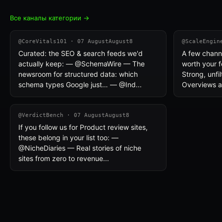
Все каналы категории →
@CoreVitals101 · 07 AugustAugust8
@ScaleEngin
Curated: the SEO & search feeds we'd
A few chann
actually keep: — @SchemaWire — The
worth your
newsroom for structured data: which
Strong, unfi
schema types Google just… — @Ind...
Overviews an
@VerdictBench · 07 AugustAugust8
If you follow us for Product review sites,
these belong in your list too: —
@NicheDiaries — Real stories of niche
sites from zero to revenue...