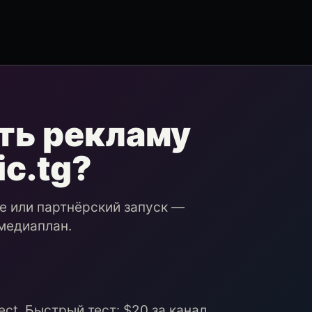
ть рекламу
ic.tg?
ие или партнёрский запуск —
медиаплан.
ct. Быстрый тест: $20 за канал,