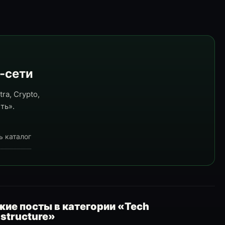
e-сети
ra, Crypto,
ть».
ь каталог
ие посты в категории «Tech
astructure»