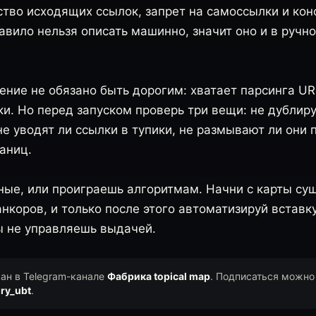
ство исходящих ссылок, запрет на самоссылки и к
равило нельзя описать машинно, значит оно и в руч
ние не обязано быть дорогим: хватает парсинга UR
ки. Но перед запуском проверь три вещи: не дублир
не уводят ли ссылки в тупики, не размывают ли они 
аниц.
ные, или проиграешь алгоритмам. Начни с карты су
нкоров, и только после этого автоматизируй вставку
ы не управляешь выдачей.
ван в Telegram-канале
Фабрика topical map
. Подписаться можно
ry_ubt
.