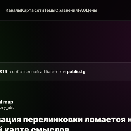
Каналы
Карта сети
Темы
Сравнения
FAQ
Цены
819
в собственной affiliate-сети
public.tg
.
al map
ory_ubt
ация перелинковки ломается н
ой карте смыслов