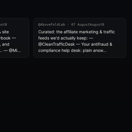
ust8
@AboveFoldLab · 07 AugustAugust8
 site
Curated: the affiliate marketing & traffic
aybook —
feeds we'd actually keep: —
, and
@CleanTrafficDesk — Your antifraud &
l… — @Mi...
compliance help desk: plain answ...