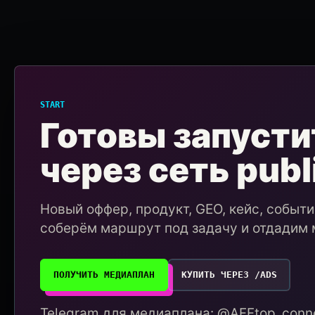
START
Готовы запусти
через сеть publ
Новый оффер, продукт, GEO, кейс, событ
соберём маршрут под задачу и отдадим 
ПОЛУЧИТЬ МЕДИАПЛАН
КУПИТЬ ЧЕРЕЗ /ADS
Telegram для медиаплана: @AFFtop_conne