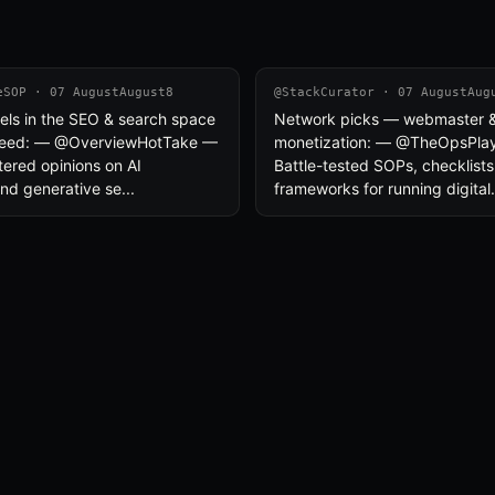
eSOP · 07 AugustAugust8
@StackCurator · 07 AugustAug
els in the SEO & search space
Network picks — webmaster &
 feed: — @OverviewHotTake —
monetization: — @TheOpsPl
ltered opinions on AI
Battle-tested SOPs, checklists
d generative se...
frameworks for running digita