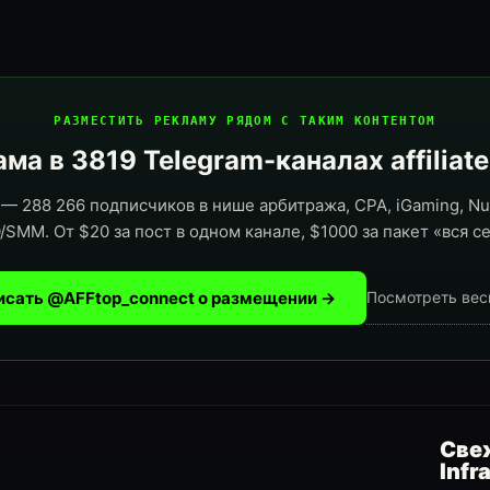
РАЗМЕСТИТЬ РЕКЛАМУ РЯДОМ С ТАКИМ КОНТЕНТОМ
ма в 3819 Telegram-каналах affiliat
— 288 266 подписчиков в нише арбитража, CPA, iGaming, Nut
/SMM. От $20 за пост в одном канале, $1000 за пакет «вся се
исать @AFFtop_connect о размещении →
Посмотреть вес
Свеж
Infr