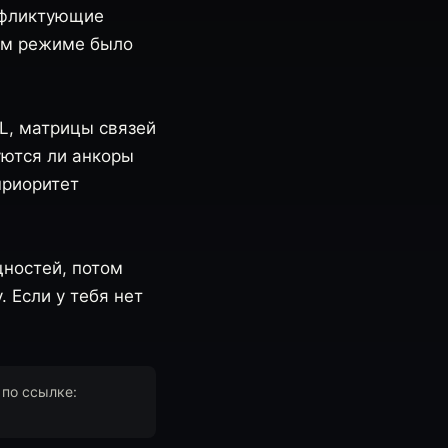
онфликтующие
ном режиме было
L, матрицы связей
уются ли анкоры
приоритет
щностей, потом
. Если у тебя нет
 по ссылке: