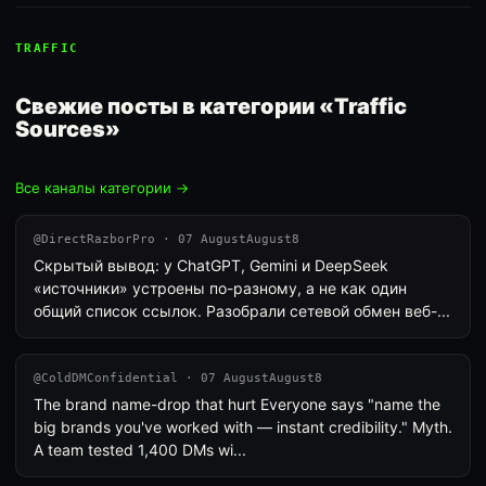
TRAFFIC
Свежие посты в категории «Traffic
Sources»
Все каналы категории →
@DirectRazborPro · 07 AugustAugust8
Скрытый вывод: у ChatGPT, Gemini и DeepSeek
«источники» устроены по-разному, а не как один
общий список ссылок. Разобрали сетевой обмен веб-...
@ColdDMConfidential · 07 AugustAugust8
The brand name-drop that hurt Everyone says "name the
big brands you've worked with — instant credibility." Myth.
A team tested 1,400 DMs wi...