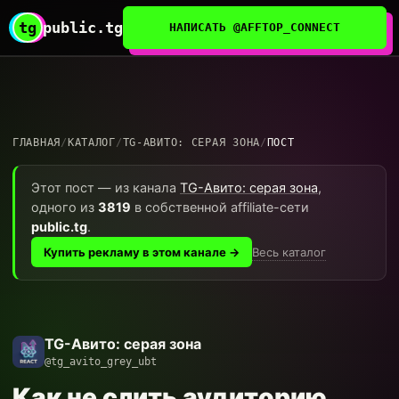
tg
public.tg
НАПИСАТЬ @AFFTOP_CONNECT
ГЛАВНАЯ
/
КАТАЛОГ
/
TG-АВИТО: СЕРАЯ ЗОНА
/
ПОСТ
Этот пост — из канала
TG-Авито: серая зона
,
одного из
3819
в собственной affiliate-сети
public.tg
.
Весь каталог
Купить рекламу в этом канале →
TG-Авито: серая зона
@tg_avito_grey_ubt
Как не слить аудиторию