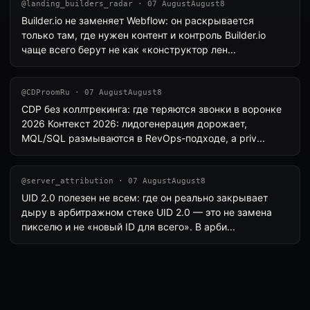
@landing_builders_radar · 07 AugustAugust8
Builder.io не заменяет Webflow: он раскрывается
только там, где нужен контент и контроль Builder.io
чаще всего берут не как «конструктор лен...
@CDProomRu · 07 AugustAugust8
CDP без коллтрекинга: где теряются звонки в воронке
2026 Контекст 2026: лидогенерация дорожает,
MQL/SQL размываются в RevOps-подходе, а priv...
@server_attribution · 07 AugustAugust8
UID 2.0 полезен не всем: где он реально закрывает
дыру в арбитражном стеке UID 2.0 — это не замена
пикселю и не «новый ID для всего». В арби...