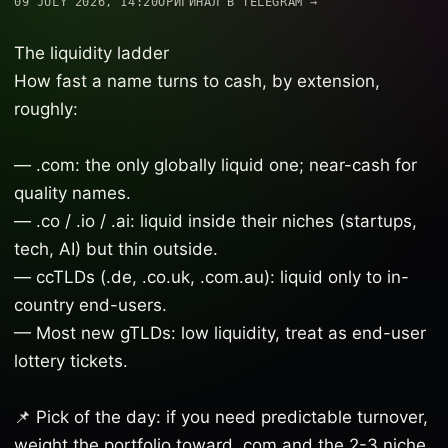
09 JULY 2026, 14:20
ОРИГИНАЛ В TELEGRAM →
The liquidity ladder
How fast a name turns to cash, by extension,
roughly:
— .com: the only globally liquid one; near-cash for
quality names.
— .co / .io / .ai: liquid inside their niches (startups,
tech, AI) but thin outside.
— ccTLDs (.de, .co.uk, .com.au): liquid only to in-
country end-users.
— Most new gTLDs: low liquidity, treat as end-user
lottery tickets.
📌 Pick of the day: if you need predictable turnover,
weight the portfolio toward .com and the 2-3 niche