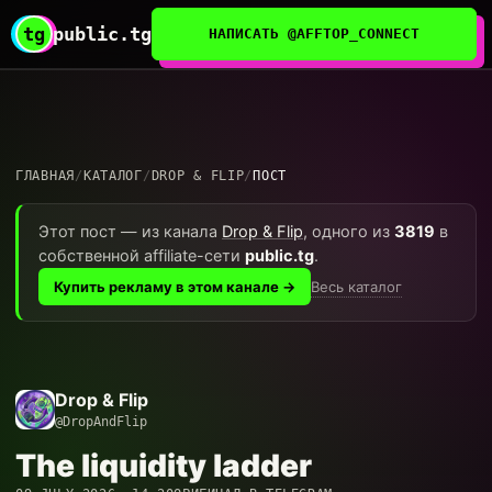
tg
public.tg
НАПИСАТЬ @AFFTOP_CONNECT
ГЛАВНАЯ
/
КАТАЛОГ
/
DROP & FLIP
/
ПОСТ
Этот пост — из канала
Drop & Flip
, одного из
3819
в
собственной affiliate-сети
public.tg
.
Весь каталог
Купить рекламу в этом канале →
Drop & Flip
@DropAndFlip
The liquidity ladder