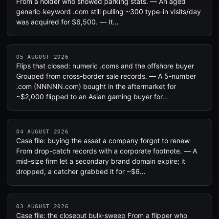
From a holder who showed parking stats. — An aged
generic-keyword .com still pulling ~300 type-in visits/day
was acquired for $6,500. — It…
05 AUGUST 2026
Flips that closed: numeric .coms and the offshore buyer
Grouped from cross-border sale records. — A 5-number
.com (NNNNN.com) bought in the aftermarket for
~$2,000 flipped to an Asian gaming buyer for…
04 AUGUST 2026
Case file: buying the asset a company forgot to renew
From drop-catch records with a corporate footnote. — A
mid-size firm let a secondary brand domain expire; it
dropped, a catcher grabbed it for ~$6…
03 AUGUST 2026
Case file: the closeout bulk-sweep From a flipper who