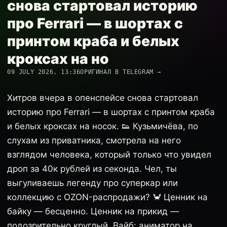
снова стартовал историю
про Ferrari — в шортах с
принтом краба и белых
кроксах на но
09 JULY 2026, 13:36
ОРИГИНАЛ В TELEGRAM →
Хитров вчера в опенспейсе снова стартовал
историю про Ferrari — в шортах с принтом краба
и белых кроксах на носок. 👟 Кузьмичёва, по
слухам из приватника, смотрела на него
взглядом человека, который только что увидел
дроп за 40к рублей из секонда. Чел, ты
выгуливаешь легенду про суперкар или
коллекцию с OZON-распродажи? 🦀 Ценник на
байку — бесценно. Ценник на прикид —
подозрительно круглый. Вайб: аниматор на