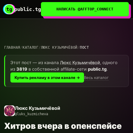
tg
public.tg
НАПИСАТЬ @AFFTOP_CONNECT
ГЛАВНАЯ
/
КАТАЛОГ
/
ЛЮКС КУЗЬМИЧЁВОЙ
/
ПОСТ
Этот пост — из канала
Люкс Кузьмичёвой
, одного
из
3819
в собственной affiliate-сети
public.tg
.
Весь каталог
Купить рекламу в этом канале →
Люкс Кузьмичёвой
@luks_kuzmicheva
Хитров вчера в опенспейсе