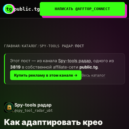
tg
public.tg
НАПИСАТЬ @AFFTOP_CONNECT
ГЛАВНАЯ
/
КАТАЛОГ
/
SPY-TOOLS РАДАР
/
ПОСТ
Этот пост — из канала
Spy-tools радар
, одного из
3819
в собственной affiliate-сети
public.tg
.
Весь каталог
Купить рекламу в этом канале →
Spy-tools радар
@spy_tool_radar_ubt
Как адаптировать крео