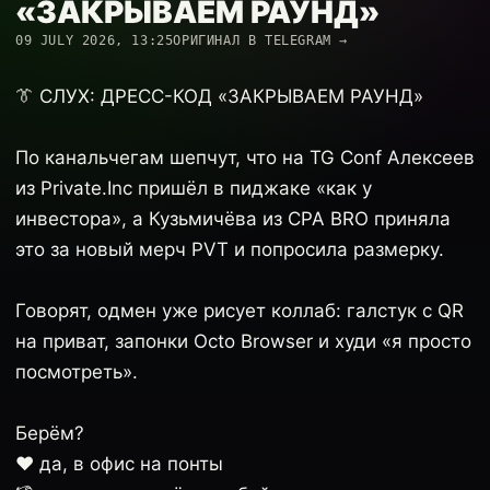
«ЗАКРЫВАЕМ РАУНД»
09 JULY 2026, 13:25
ОРИГИНАЛ В TELEGRAM →
👔 СЛУХ: ДРЕСС-КОД «ЗАКРЫВАЕМ РАУНД»
По канальчегам шепчут, что на TG Conf Алексеев
из Private.Inc пришёл в пиджаке «как у
инвестора», а Кузьмичёва из CPA BRO приняла
это за новый мерч PVT и попросила размерку.
Говорят, одмен уже рисует коллаб: галстук с QR
на приват, запонки Octo Browser и худи «я просто
посмотреть».
Берём?
❤️ да, в офис на понты