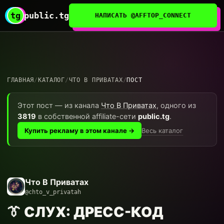
tg
public.tg
НАПИСАТЬ @AFFTOP_CONNECT
ГЛАВНАЯ
/
КАТАЛОГ
/
ЧТО В ПРИВАТАХ
/
ПОСТ
Этот пост — из канала
Что В Приватах
, одного из
3819
в собственной affiliate-сети
public.tg
.
Весь каталог
Купить рекламу в этом канале →
Что В Приватах
@chto_v_privatah
👔 СЛУХ: ДРЕСС-КОД