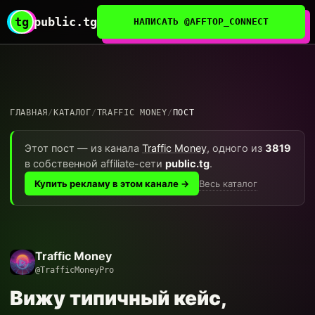
tg
public.tg
НАПИСАТЬ @AFFTOP_CONNECT
ГЛАВНАЯ
/
КАТАЛОГ
/
TRAFFIC MONEY
/
ПОСТ
Этот пост — из канала
Traffic Money
, одного из
3819
в собственной affiliate-сети
public.tg
.
Весь каталог
Купить рекламу в этом канале →
Traffic Money
@TrafficMoneyPro
Вижу типичный кейс,