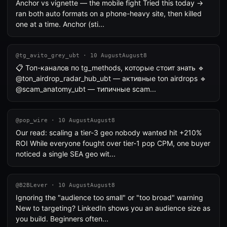
Anchor vs vignette — the mobile fight Tried this today →
ran both auto formats on a phone-heavy site, then killed
one at a time. Anchor (sti...
@tg_avito_grey_ubt · 10 AugustAugust8
📋 Топ-каналов по tg_methods, которые стоит знать 🔹
@ton_airdrop_radar_hub_ubt — активные ton airdrops 🔹
@scam_anatomy_ubt — типичные scam...
@pop_wire · 10 AugustAugust8
Our read: scaling a tier-3 geo nobody wanted hit +210%
ROI While everyone fought over tier-1 pop CPM, one buyer
noticed a single SEA geo wit...
@B2BLever · 10 AugustAugust8
Ignoring the "audience too small" or "too broad" warning
New to targeting? LinkedIn shows you an audience size as
you build. Beginners often...