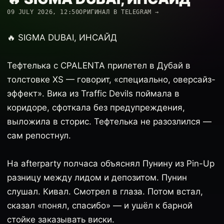
09 JULY 2026, 12:50
ОРИГИНАЛ В TELEGRAM →
🔥 SIGMA DUBAI, ИНСАЙД
Тефтелька с CPALENTA прилетел в Дубай в
толстовке XS — говорит, «специально, оверсайз-
эффект». Вика из Traffic Devils поймала в
коридоре, сфоткала без предупреждения,
выложила в сторис. Тефтелька не разозлился —
сам репостнул.
На afterparty полчаса объяснял Пунину из Pin-Up
разницу между лидом и депозитом. Пунин
слушал. Кивал. Смотрел в глаза. Потом встал,
сказал «понял, спасибо» — и ушёл к барной
стойке заказывать виски.