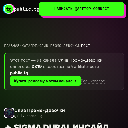
tg
public.tg
НАПИСАТЬ @AFFTOP_CONNECT
ГЛАВНАЯ
/
КАТАЛОГ
/
СЛИВ ПРОМО-ДЕВОЧКИ
/
ПОСТ
Этот пост — из канала
Слив Промо-Девочки
,
одного из
3819
в собственной affiliate-сети
public.tg
.
Весь каталог
Купить рекламу в этом канале →
Слив Промо-Девочки
@sliv_promo_tg
🔥 SIGMA DUBAI, ИНСАЙД