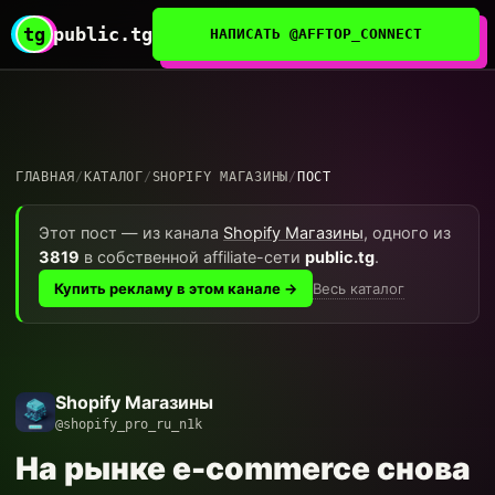
tg
public.tg
НАПИСАТЬ @AFFTOP_CONNECT
ГЛАВНАЯ
/
КАТАЛОГ
/
SHOPIFY МАГАЗИНЫ
/
ПОСТ
Этот пост — из канала
Shopify Магазины
, одного из
3819
в собственной affiliate-сети
public.tg
.
Весь каталог
Купить рекламу в этом канале →
Shopify Магазины
@shopify_pro_ru_n1k
На рынке e-commerce снова