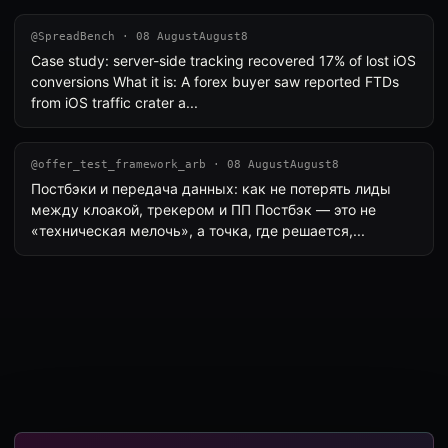
@SpreadBench · 08 AugustAugust8
Case study: server-side tracking recovered 17% of lost iOS
conversions What it is: A forex buyer saw reported FTDs
from iOS traffic crater a...
@offer_test_framework_arb · 08 AugustAugust8
Постбэки и передача данных: как не потерять лиды
между клоакой, трекером и ПП Постбэк — это не
«техническая мелочь», а точка, где решается,...