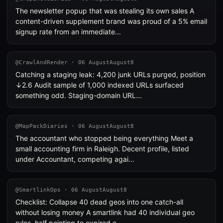
The newsletter popup that was stealing its own sales A
content-driven supplement brand was proud of a 5% email
signup rate from an immediate...
@CrawlAndRender · 06 AugustAugust8
Catching a staging leak: 4,200 junk URLs purged, position
↓2.6 Audit sample of 1,000 indexed URLs surfaced
something odd. Staging-domain URL...
@MapPackDiaries · 06 AugustAugust8
The accountant who stopped being everything Meet a
small accounting firm in Raleigh. Decent profile, listed
under Accountant, competing agai...
@SmartlinkOps · 06 AugustAugust8
Checklist: Collapse 40 dead geos into one catch-all
without losing money A smartlink had 40 individual geo
rules, half pointing to expired o...