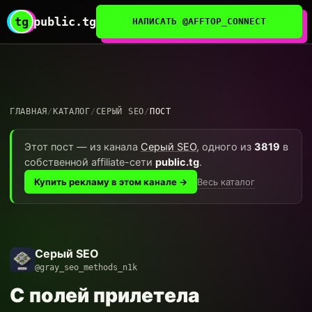
tg
public.tg
НАПИСАТЬ @AFFTOP_CONNECT
ГЛАВНАЯ
/
КАТАЛОГ
/
СЕРЫЙ SEO
/
ПОСТ
Этот пост — из канала
Серый SEO
, одного из
3819
в
собственной affiliate-сети
public.tg
.
Весь каталог
Купить рекламу в этом канале →
Серый SEO
@gray_seo_methods_n1k
С полей прилетела