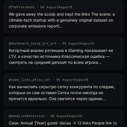
@ThePressHook · 06 AugustAugust8
We gave away the scoop and kept the links The scene: a
climate-tech startup with a genuinely original dataset on
corporate emissions reporti...
@dashboard_setup_pro_arb · 06 AugustAugust8
Когортный анализ ретеншна в iGaming показывает не
LTV, а качество источника Классическая ошибка —
смотреть на средний депозит по всем игрока...
@spam_links_atlas_ubt · 06 AugustAugust8
Как вычислить скрытую сетку конкурента по следам,
которые он сам оставил Сетка почти никогда не
прячется идеально. Она светится через одинак...
@DeadLinkDetective · 06 AugustAugust8
Case: Annual '[Year] guide' decay → 12 links People link to