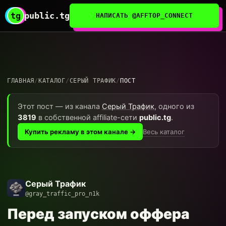
tg
public.tg
НАПИСАТЬ @AFFTOP_CONNECT
ГЛАВНАЯ
/
КАТАЛОГ
/
СЕРЫЙ ТРАФИК
/
ПОСТ
Этот пост — из канала
Серый Трафик
, одного из
3819
в собственной affiliate-сети
public.tg
.
Весь каталог
Купить рекламу в этом канале →
Серый Трафик
@gray_traffic_pro_n1k
Перед запуском оффера