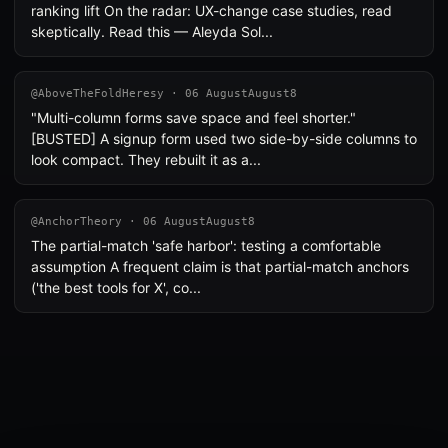
ranking lift On the radar: UX-change case studies, read
skeptically. Read this — Aleyda Sol...
@AboveTheFoldHeresy · 06 AugustAugust8
"Multi-column forms save space and feel shorter."
[BUSTED] A signup form used two side-by-side columns to
look compact. They rebuilt it as a...
@AnchorTheory · 06 AugustAugust8
The partial-match 'safe harbor': testing a comfortable
assumption A frequent claim is that partial-match anchors
('the best tools for X', co...