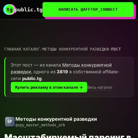
tg
public.tg
НАПИСАТЬ @AFFTOP_CONNECT
ГЛАВНАЯ
/
КАТАЛОГ
/
МЕТОДЫ КОНКУРЕНТНОЙ РАЗВЕДКИ
/
ПОСТ
Этот пост — из канала
Методы конкурентной
разведки
, одного из
3819
в собственной affiliate-
сети
public.tg
.
Весь каталог
Купить рекламу в этом канале →
Методы конкурентной разведки
@spy_master_methods_arb
Масштабируемый парсинг в