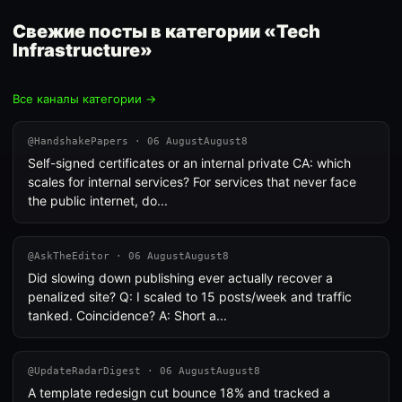
Свежие посты в категории «Tech
Infrastructure»
Все каналы категории →
@HandshakePapers · 06 AugustAugust8
Self-signed certificates or an internal private CA: which
scales for internal services? For services that never face
the public internet, do...
@AskTheEditor · 06 AugustAugust8
Did slowing down publishing ever actually recover a
penalized site? Q: I scaled to 15 posts/week and traffic
tanked. Coincidence? A: Short a...
@UpdateRadarDigest · 06 AugustAugust8
A template redesign cut bounce 18% and tracked a