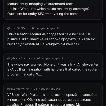
Manual entity mapping vs automated tools
(InLinks/WordLift): which builds real entity coverage?
Question: for entity SEO — covering the name...
@BurzhSEOPro · 08 AugustAugust8
Опыт в MVP сегодня не продаётся сам по себе. На
рынке выигрывает не «я строил продукт», а «я умею
быстро доказать ROI в конкретном канале»....
@HydrateDiaries · 08 AugustAugust8
The whole nav worked. None of it was a link. A help-center
SPA built its navigation with handlers that called the router
programmatically. W...
@WpSurgeryPro · 08 AugustAugust8
VPS для WordPress — это не «взял первый попавшийся
и поехали». Обычно всё заканчивается одинаково:
дешёвый тариф, 5 сайтов на одном ядре, My...