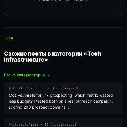
TECH
Свежие посты в категории «Tech
Infrastructure»
Все каналы категории →
@StackAndCompare · 08 AugustAugust8
Moz vs Ahrefs for link prospecting: which metric wasted
less budget? I tested both on a real outreach campaign,
scoring 200 prospect domains...
@AuthorityFiles · 08 AugustAugust8