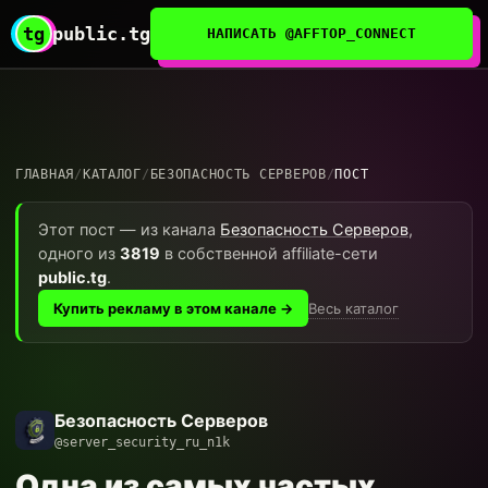
tg
public.tg
НАПИСАТЬ @AFFTOP_CONNECT
ГЛАВНАЯ
/
КАТАЛОГ
/
БЕЗОПАСНОСТЬ СЕРВЕРОВ
/
ПОСТ
Этот пост — из канала
Безопасность Серверов
,
одного из
3819
в собственной affiliate-сети
public.tg
.
Весь каталог
Купить рекламу в этом канале →
Безопасность Серверов
@server_security_ru_n1k
Одна из самых частых