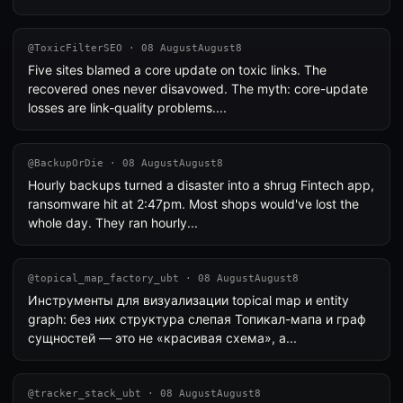
@ToxicFilterSEO · 08 AugustAugust8
Five sites blamed a core update on toxic links. The
recovered ones never disavowed. The myth: core-update
losses are link-quality problems....
@BackupOrDie · 08 AugustAugust8
Hourly backups turned a disaster into a shrug Fintech app,
ransomware hit at 2:47pm. Most shops would've lost the
whole day. They ran hourly...
@topical_map_factory_ubt · 08 AugustAugust8
Инструменты для визуализации topical map и entity
graph: без них структура слепая Топикал-мапа и граф
сущностей — это не «красивая схема», а...
@tracker_stack_ubt · 08 AugustAugust8