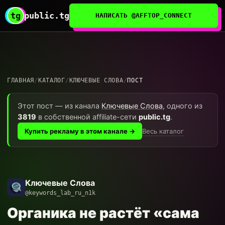
tg
public.tg
НАПИСАТЬ @AFFTOP_CONNECT
ГЛАВНАЯ
/
КАТАЛОГ
/
КЛЮЧЕВЫЕ СЛОВА
/
ПОСТ
Этот пост — из канала
Ключевые Слова
, одного из
3819
в собственной affiliate-сети
public.tg
.
Весь каталог
Купить рекламу в этом канале →
Ключевые Слова
@keywords_lab_ru_n1k
Органика не растёт «сама