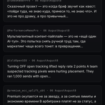
@TGAdsRadarPro · 06 AugustAugust8
Сказочный проект — это когда бриф звучит как квест:
«пойди туда, не знаю куда, принеси то, не знаю что». И
это не про драму, а про привычный...
@PerformanceMemoPro · 06 AugustAugust8
Мультиагентный контент-пайплайн — это не «ещё один
AI-тул». Это попытка снять ручной труд там, где
маркетинг чаще всего тонет: в превращении...
@ColdOpenSEO · 06 AugustAugust8
Turning OFF open tracking lifted reply rate 2 points A team
suspected tracking pixels were hurting placement. They
ran 1,000 sends with open...
@premium_acc_uplift_ubt · 06 AugustAugust8
Premium окупается не за звезду, а за снятые лимиты и
экономию времени В арбитраже платят не за статус, а