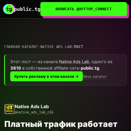
tg
public.tg
НАПИСАТЬ @AFFTOP_CONNECT
ГЛАВНАЯ
/
КАТАЛОГ
/
NATIVE ADS LAB
/
ПОСТ
Этот пост — из канала
Native Ads Lab
, одного из
3819
в собственной affiliate-сети
public.tg
.
Весь каталог
Купить рекламу в этом канале →
Native Ads Lab
@native_ads_lab_n1k
Платный трафик работает