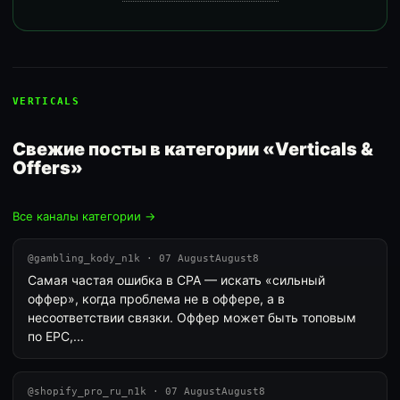
VERTICALS
Свежие посты в категории «Verticals &
Offers»
Все каналы категории →
@gambling_kody_n1k · 07 AugustAugust8
Самая частая ошибка в CPA — искать «сильный
оффер», когда проблема не в оффере, а в
несоответствии связки. Оффер может быть топовым
по EPC,...
@shopify_pro_ru_n1k · 07 AugustAugust8