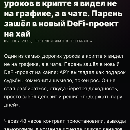
уроков в крипте я видел не
на графике, а в чате. Парень
зашёл в новый DeFi-проект
на хай
09 JULY 2026, 12:17
ОРИГИНАЛ В TELEGRAM →
Один из самых дорогих уроков в крипте я видел
не на графике, а в чате. Парень зашёл в новый
DeFi-проект на хайпе: APY выглядел как подарок
судьбы, комьюнити шумело, токен рос. Он не
стал разбираться, откуда берётся доходность,
просто завёл депозит и решил «подержать пару
дней».
Через 48 часов контракт приостановили, выводы
заморозили, а команда исчезла из всех каналов.