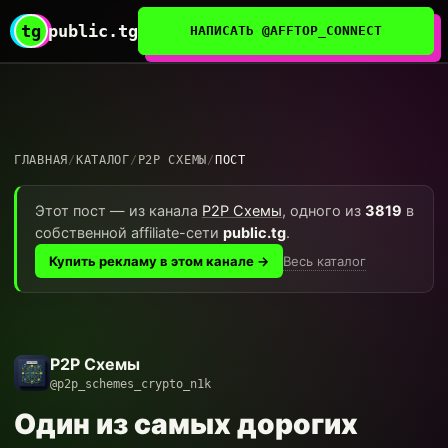
tg
public.tg
НАПИСАТЬ @AFFTOP_CONNECT
ГЛАВНАЯ
/
КАТАЛОГ
/
P2P СХЕМЫ
/
ПОСТ
Этот пост — из канала
P2P Схемы
, одного из
3819
в
собственной affiliate-сети
public.tg
.
Весь каталог
Купить рекламу в этом канале →
P2P Схемы
@p2p_schemes_crypto_n1k
Один из самых дорогих