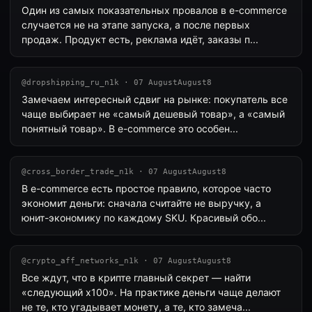
Один из самых показательных провалов в e-commerce
случается не на этапе запуска, а после первых
продаж. Продукт есть, реклама идёт, заказы п...
@dropshipping_ru_n1k · 07 AugustAugust8
Замечаем интересный сдвиг на рынке: покупатель все
чаще выбирает не «самый дешевый товар», а «самый
понятный товар». В e-commerce это особен...
@cross_border_trade_n1k · 07 AugustAugust8
В e-commerce есть простое правило, которое часто
экономит деньги: сначала считайте не выручку, а
юнит-экономику по каждому SKU. Красивый обо...
@crypto_aff_networks_n1k · 07 AugustAugust8
Все ждут, что в крипте главный секрет — найти
«следующий x100». На практике деньги чаще делают
не те, кто угадывает монету, а те, кто замеча...