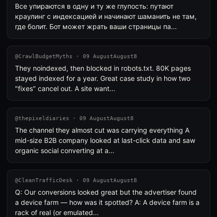
Все упираются в одну и ту же глупость: путают
краулинг с индексацией и начинают шаманить не там,
где болит. Бот может жрать ваши страницы па...
@CrawlBudgetMyths · 09 AugustAugust8
They noindexed, then blocked in robots.txt. 80K pages
stayed indexed for a year. Great case study in how two
"fixes" cancel out. A site want...
@thepixeldiaries · 09 AugustAugust8
The channel they almost cut was carrying everything A
mid-size B2B company looked at last-click data and saw
organic social converting at a...
@CleanTrafficDesk · 09 AugustAugust8
Q: Our conversions looked great but the advertiser found
a device farm — how was it spotted? A: A device farm is a
rack of real (or emulated...