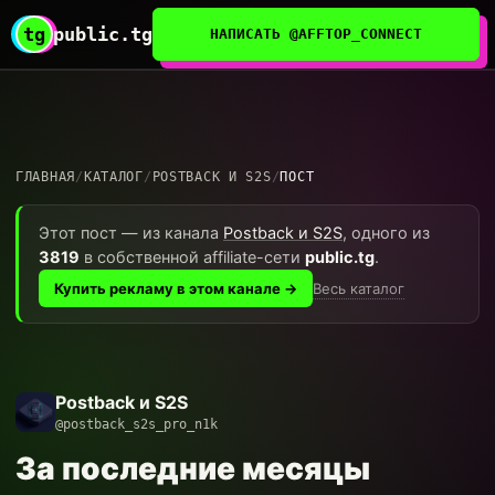
tg
public.tg
НАПИСАТЬ @AFFTOP_CONNECT
ГЛАВНАЯ
/
КАТАЛОГ
/
POSTBACK И S2S
/
ПОСТ
Этот пост — из канала
Postback и S2S
, одного из
3819
в собственной affiliate-сети
public.tg
.
Весь каталог
Купить рекламу в этом канале →
Postback и S2S
@postback_s2s_pro_n1k
За последние месяцы