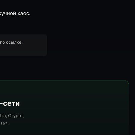
ручной хаос.
по ссылке:
e-сети
ra, Crypto,
ть».