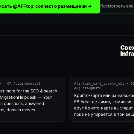
исать @AFFtop_connect о размещении →
Посмотреть вес
Свеж
Infr
b · 07 AugustAugust8
@virtual_card_supply_ubt · 0
AugustAugust8
ur) more for the SEO & search
Крипто-карта или банковска
MigrationHelpdesk — Your
FB Ads: где лимит, комиссия 
on questions, answered.
врут Крипто-карта выглядит
ps, domain moves...
пока не упирается в три вещ.