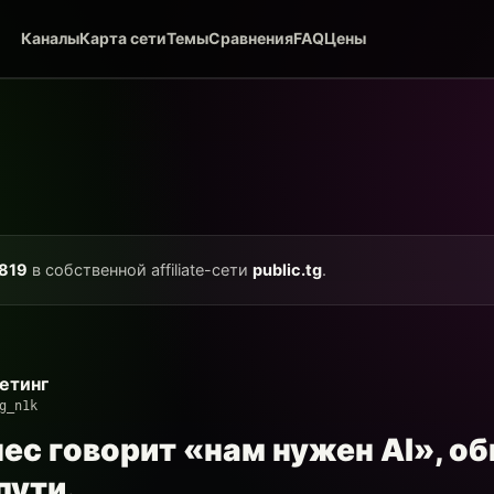
Каналы
Карта сети
Темы
Сравнения
FAQ
Цены
819
в собственной affiliate-сети
public.tg
.
етинг
g_n1k
ес говорит «нам нужен AI», о
пути.