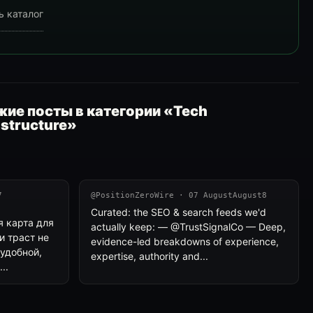
ь каталог
ие посты в категории «Tech
astructure»
7
@PositionZeroWire · 07 AugustAugust8
Curated: the SEO & search feeds we'd
я карта для
actually keep: — @TrustSignalCo — Deep,
и траст не
evidence-led breakdowns of experience,
 удобной,
expertise, authority and...
..