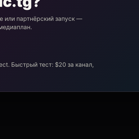
ic.tg?
ие или партнёрский запуск —
медиаплан.
ct. Быстрый тест: $20 за канал,