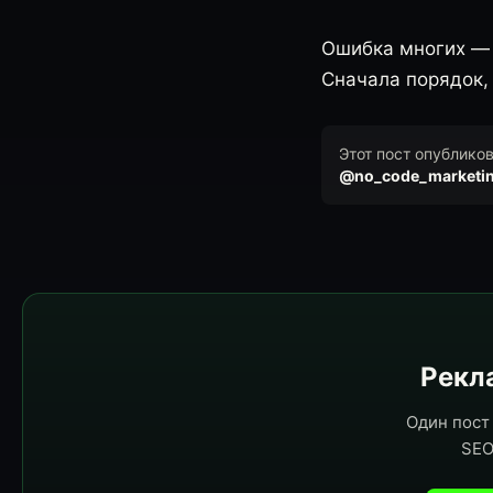
Ошибка многих — п
Сначала порядок, 
Этот пост опублико
@no_code_marketi
Рекла
Один пост 
SEO