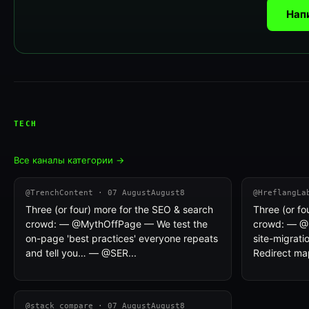
Нап
TECH
Все каналы категории →
@TrenchContent · 07 AugustAugust8
@HreflangLa
Three (or four) more for the SEO & search
Three (or fo
crowd: — @MythOffPage — We test the
crowd: — @
on-page 'best practices' everyone repeats
site-migrati
and tell you… — @SER...
Redirect ma
@stack_compare · 07 AugustAugust8