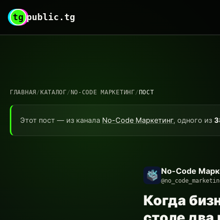
tg
public.tg
ГЛАВНАЯ
/
КАТАЛОГ
/
NO-CODE МАРКЕТИНГ
/
ПОСТ
Этот пост — из канала
No-Code Маркетинг
, одного из
3
No-Code Марк
@no_code_marketin
Когда бизн
столе два 