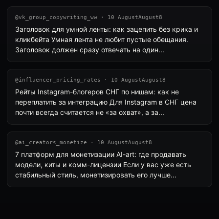
@vk_group_copywriting_ww · 10 AugustAugust8
Заголовок для умной ленты: как зацепить без крика и
кликбейта Умная лента не любит пустые обещания.
Заголовок должен сразу отвечать на один...
@influencer_pricing_rates · 10 AugustAugust8
Рейты Instagram-блогеров СНГ по нишам: как не
переплатить за интеграцию Для Instagram в СНГ цена
почти всегда считается не «за охват», а за...
@ai_creators_monetize · 10 AugustAugust8
7 платформ для монетизации AI-art: где продавать
модели, киты и комм-лицензии Если у вас уже есть
стабильный стиль, монетизировать его лучше...