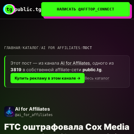
tg
public.tg
НАПИСАТЬ @AFFTOP_CONNECT
ГЛАВНАЯ
/
КАТАЛОГ
/
AI FOR AFFILIATES
/
ПОСТ
Этот пост — из канала
AI for Affiliates
, одного из
3819
в собственной affiliate-сети
public.tg
.
Весь каталог
Купить рекламу в этом канале →
AI for Affiliates
@ai_for_affiliates
FTC оштрафовала Cox Media