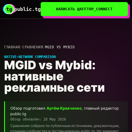
tg
public.tg
НАПИСАТЬ @AFFTOP_CONNECT
ГЛАВНАЯ
/
СРАВНЕНИЯ
/
MGID VS MYBID
NATIVE-NETWORK COMPARISON
MGID vs Mybid:
нативные
рекламные сети
Обзор подготовил
Артём Кравченко
, главный редактор
public.tg
Обзор обновлён: 28 May 2026
Сравнение собрано по публичным источникам, документации,
отзывам сообщества и тестам команды public.tg. Не заменяет