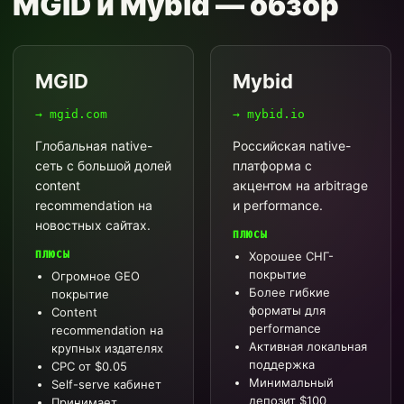
MGID и Mybid — обзор
MGID
Mybid
→ mgid.com
→ mybid.io
Глобальная native-
Российская native-
сеть с большой долей
платформа с
content
акцентом на arbitrage
recommendation на
и performance.
новостных сайтах.
ПЛЮСЫ
ПЛЮСЫ
Хорошее СНГ-
покрытие
Огромное GEO
Более гибкие
покрытие
форматы для
Content
performance
recommendation на
Активная локальная
крупных издателях
поддержка
CPC от $0.05
Минимальный
Self-serve кабинет
депозит $100
Принимает