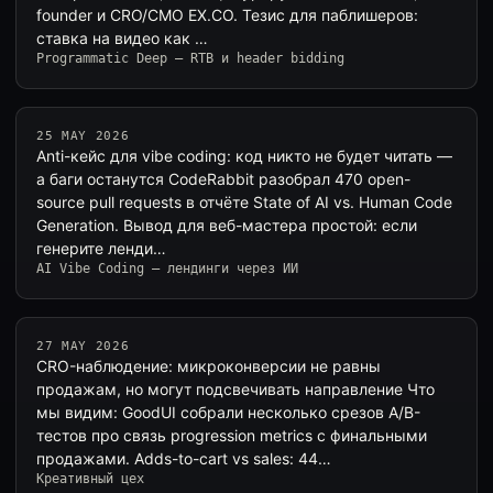
founder и CRO/CMO EX.CO. Тезис для паблишеров:
ставка на видео как …
Programmatic Deep — RTB и header bidding
25 MAY 2026
Anti-кейс для vibe coding: код никто не будет читать —
а баги останутся CodeRabbit разобрал 470 open-
source pull requests в отчёте State of AI vs. Human Code
Generation. Вывод для веб-мастера простой: если
генерите ленди…
AI Vibe Coding — лендинги через ИИ
27 MAY 2026
CRO-наблюдение: микроконверсии не равны
продажам, но могут подсвечивать направление Что
мы видим: GoodUI собрали несколько срезов A/B-
тестов про связь progression metrics с финальными
продажами. Adds-to-cart vs sales: 44…
Креативный цех