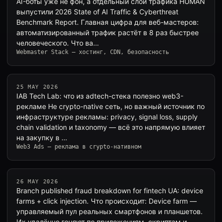
AI-боты уже не фон, а отдельный слой трафика HUMAN
выпустили 2026 State of AI Traffic & Cyberthreat
Benchmark Report. Главная цифра для веб-мастеров:
автоматизированный трафик растёт в 8 раз быстрее
человеческого. Что ва…
Webmaster Stack — хостинг, CDN, безопасность
25 MAY 2026
IAB Tech Lab: что из adtech-стека полезно web3-
рекламе Не crypto-native сеть, но важный источник по
инфраструктуре рекламы: privacy, signal loss, supply
chain validation и taxonomy — всё это напрямую влияет
на закупку в …
Web3 Ads — реклама в crypto-нативном
26 MAY 2026
Branch published fraud breakdown for fintech UA: device
farms + click injection. Что происходит: Device farm —
управляемый пул реальных смартфонов и планшетов.
Их удалённо гоняют по приложениям, скриптам и