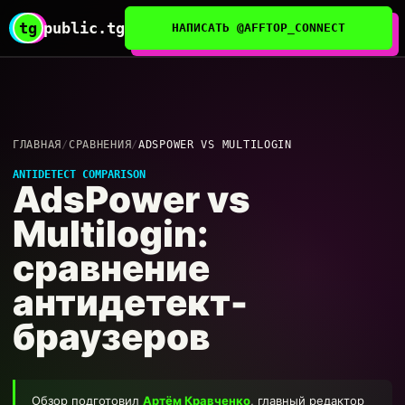
tg
public.tg
НАПИСАТЬ @AFFTOP_CONNECT
ГЛАВНАЯ
/
СРАВНЕНИЯ
/
ADSPOWER VS MULTILOGIN
ANTIDETECT COMPARISON
AdsPower vs
Multilogin:
сравнение
антидетект-
браузеров
Обзор подготовил
Артём Кравченко
, главный редактор