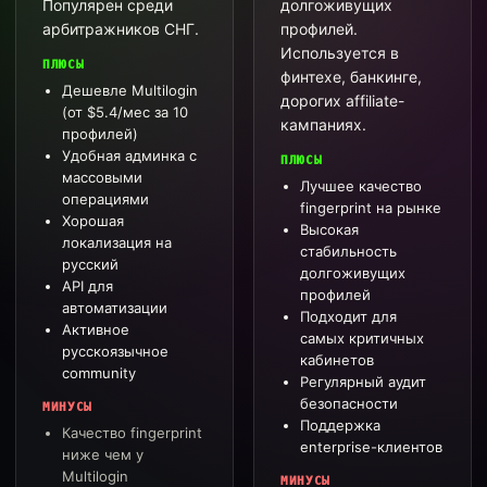
Популярен среди
долгоживущих
арбитражников СНГ.
профилей.
Используется в
ПЛЮСЫ
финтехе, банкинге,
Дешевле Multilogin
дорогих affiliate-
(от $5.4/мес за 10
кампаниях.
профилей)
Удобная админка с
ПЛЮСЫ
массовыми
Лучшее качество
операциями
fingerprint на рынке
Хорошая
Высокая
локализация на
стабильность
русский
долгоживущих
API для
профилей
автоматизации
Подходит для
Активное
самых критичных
русскоязычное
кабинетов
community
Регулярный аудит
безопасности
МИНУСЫ
Поддержка
Качество fingerprint
enterprise-клиентов
ниже чем у
Multilogin
МИНУСЫ