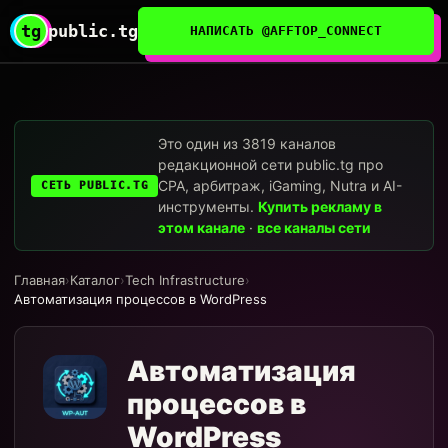
tg
public.tg
НАПИСАТЬ @AFFTOP_CONNECT
Это один из 3819 каналов
редакционной сети public.tg про
CPA, арбитраж, iGaming, Nutra и AI-
СЕТЬ PUBLIC.TG
инструменты.
Купить рекламу в
этом канале
·
все каналы сети
Главная
›
Каталог
›
Tech Infrastructure
›
Автоматизация процессов в WordPress
Автоматизация
процессов в
WordPress