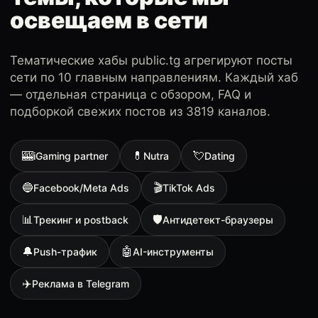
освещаем в сети
Тематические хабы public.tg агрегируют посты
сети по 10 главным направлениям. Каждый хаб
— отдельная страница с обзором, FAQ и
подборкой свежих постов из 3819 каналов.
🎰
💊
💘
iGaming partner
Nutra
Dating
🔵
🎬
Facebook/Meta Ads
TikTok Ads
📊
🛡
Трекинг и postback
Антидетект-браузеры
🔔
🤖
Push-трафик
AI-инструменты
✈️
Реклама в Telegram