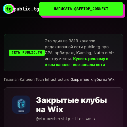
tg
public.tg
НАПИСАТЬ @AFFTOP_CONNECT
Это один из 3819 каналов
редакционной сети public.tg про
CPA, арбитраж, iGaming, Nutra и AI-
СЕТЬ PUBLIC.TG
инструменты.
Купить рекламу в
этом канале
·
все каналы сети
Главная
›
Каталог
›
Tech Infrastructure
›
Закрытые клубы на Wix
Закрытые клубы
на Wix
@wix_membership_sites_ww →