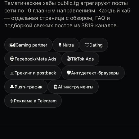
Тематические хабы public.tg агрегируют посты
сети по 10 главным направлениям. Каждый хаб
— отдельная страница с обзором, FAQ и
подборкой свежих постов из 3819 каналов.
🎰
💊
💘
iGaming partner
Nutra
Dating
🔵
🎬
Facebook/Meta Ads
TikTok Ads
📊
🛡
Трекинг и postback
Антидетект-браузеры
🔔
🤖
Push-трафик
AI-инструменты
✈️
Реклама в Telegram