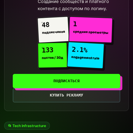
Создание сообществ и платного
контента с доступом по логину.
1
48
средние просмотры
подписчиков
2.1%
133
engagement rate
постов / 30д
ПОДПИСАТЬСЯ
КУПИТЬ РЕКЛАМУ
📂 Tech Infrastructure