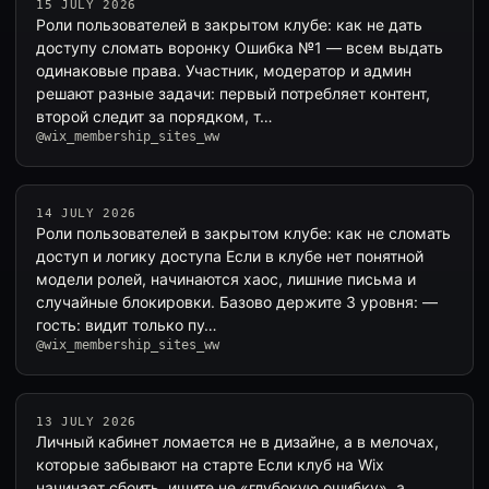
15 JULY 2026
Роли пользователей в закрытом клубе: как не дать
доступу сломать воронку Ошибка №1 — всем выдать
одинаковые права. Участник, модератор и админ
решают разные задачи: первый потребляет контент,
второй следит за порядком, т…
@wix_membership_sites_ww
14 JULY 2026
Роли пользователей в закрытом клубе: как не сломать
доступ и логику доступа Если в клубе нет понятной
модели ролей, начинаются хаос, лишние письма и
случайные блокировки. Базово держите 3 уровня: —
гость: видит только пу…
@wix_membership_sites_ww
13 JULY 2026
Личный кабинет ломается не в дизайне, а в мелочах,
которые забывают на старте Если клуб на Wix
начинает сбоить, ищите не «глубокую ошибку», а