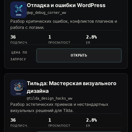
Отладка и ошибки WordPress
@wp_debug_corner_ww
Разбор критических ошибок, конфликтов плагинов и
работа с логами.
36
1
2.8%
ПОДПИСЧ.
ПРОСМ/ПОСТ
ER
ЦЕНА ПО
ОТКРЫТЬ
ЗАПРОСУ
Тильда: Мастерская визуального
дизайна
@tilda_design_hacks_ww
Разбор эстетических приемов и нестандартных
визуальных решений для Tilda.
36
1
2.8%
ПОДПИСЧ.
ПРОСМ/ПОСТ
ER