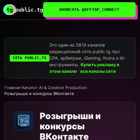
tg
public.tg
НАПИСАТЬ @AFFTOP_CONNECT
Это один из 3819 каналов
редакционной сети public.tg про
CPA, арбитраж, iGaming, Nutra и AI-
СЕТЬ PUBLIC.TG
инструменты.
Купить рекламу в
этом канале
·
все каналы сети
Главная
›
Каталог
›
AI & Creative Production
›
Розыгрыши и конкурсы ВКонтакте
Розыгрыши и
конкурсы
ВКонтакте