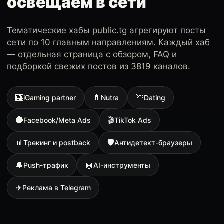
освещаем в сети
Тематические хабы public.tg агрегируют посты
сети по 10 главным направлениям. Каждый хаб
— отдельная страница с обзором, FAQ и
подборкой свежих постов из 3819 каналов.
🎰
💊
💘
iGaming partner
Nutra
Dating
🔵
🎬
Facebook/Meta Ads
TikTok Ads
📊
🛡
Трекинг и postback
Антидетект-браузеры
🔔
🤖
Push-трафик
AI-инструменты
✈️
Реклама в Telegram