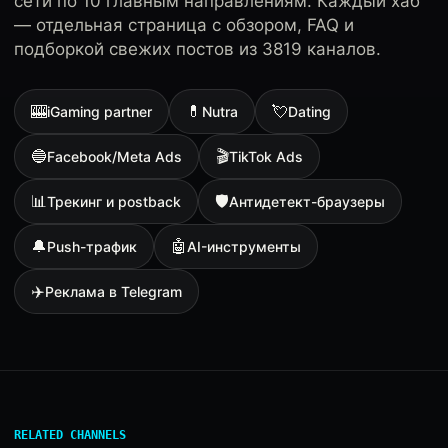
сети по 10 главным направлениям. Каждый хаб
— отдельная страница с обзором, FAQ и
подборкой свежих постов из 3819 каналов.
🎰
💊
💘
iGaming partner
Nutra
Dating
🔵
🎬
Facebook/Meta Ads
TikTok Ads
📊
🛡
Трекинг и postback
Антидетект-браузеры
🔔
🤖
Push-трафик
AI-инструменты
✈️
Реклама в Telegram
RELATED CHANNELS