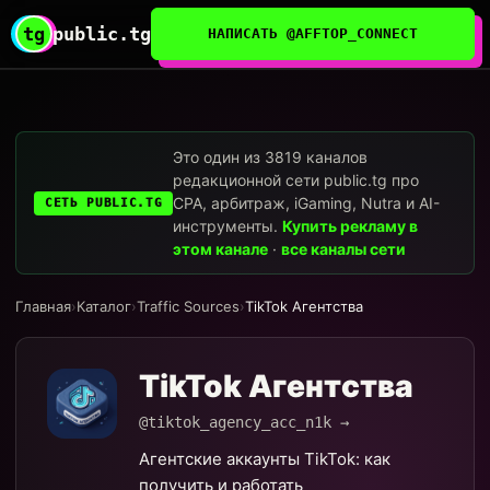
tg
public.tg
НАПИСАТЬ @AFFTOP_CONNECT
Это один из 3819 каналов
редакционной сети public.tg про
CPA, арбитраж, iGaming, Nutra и AI-
СЕТЬ PUBLIC.TG
инструменты.
Купить рекламу в
этом канале
·
все каналы сети
Главная
›
Каталог
›
Traffic Sources
›
TikTok Агентства
TikTok Агентства
@tiktok_agency_acc_n1k →
Агентские аккаунты TikTok: как
получить и работать