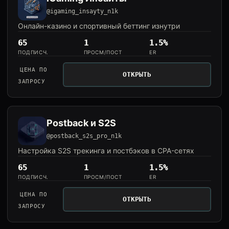
@igaming_insayty_n1k
Онлайн-казино и спортивный беттинг изнутри
65
1
1.5%
ПОДПИСЧ.
ПРОСМ/ПОСТ
ER
ЦЕНА ПО
ОТКРЫТЬ
ЗАПРОСУ
Postback и S2S
@postback_s2s_pro_n1k
Настройка S2S трекинга и постбэков в CPA-сетях
65
1
1.5%
ПОДПИСЧ.
ПРОСМ/ПОСТ
ER
ЦЕНА ПО
ОТКРЫТЬ
ЗАПРОСУ