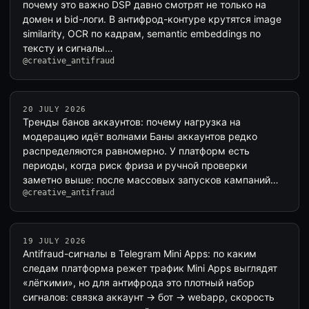
почему это важно DSP давно смотрят не только на
домен и bid-логи. В антифрод-контуре крутятся image
similarity, OCR по кадрам, semantic embeddings по
тексту и сигналы…
@creative_antifraud
20 JULY 2026
Тренды банов аккаунтов: почему нагрузка на
модерацию идёт волнами Баны аккаунтов редко
распределяются равномерно. У платформ есть
периоды, когда риск фриза и ручной проверки
заметно выше: после массовых запусков кампаний…
@creative_antifraud
19 JULY 2026
Antifraud-сигналы в Telegram Mini Apps: по каким
следам платформа режет трафик Mini Apps выглядят
«лёгкими», но для антифрода это плотный набор
сигналов: связка аккаунт → бот → webapp, скорость