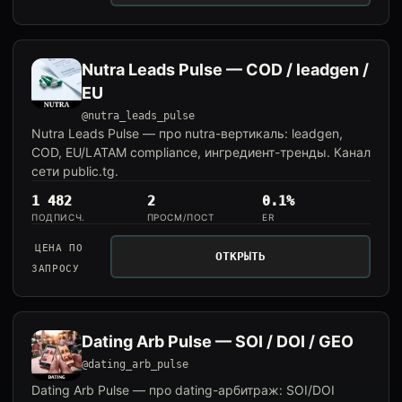
Nutra Leads Pulse — COD / leadgen /
EU
@nutra_leads_pulse
Nutra Leads Pulse — про nutra-вертикаль: leadgen,
COD, EU/LATAM compliance, ингредиент-тренды. Канал
сети public.tg.
1 482
2
0.1%
ПОДПИСЧ.
ПРОСМ/ПОСТ
ER
ЦЕНА ПО
ОТКРЫТЬ
ЗАПРОСУ
Dating Arb Pulse — SOI / DOI / GEO
@dating_arb_pulse
Dating Arb Pulse — про dating-арбитраж: SOI/DOI