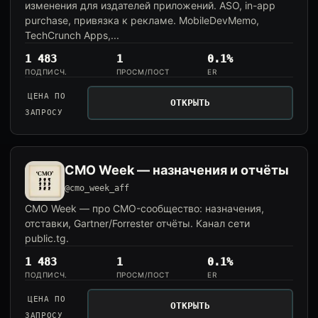
изменения для издателей приложений. ASO, in-app
purchase, привязка к рекламе. MobileDevMemo,
TechCrunch Apps,...
1 483
1
0.1%
ПОДПИСЧ.
ПРОСМ/ПОСТ
ER
ЦЕНА ПО
ОТКРЫТЬ
ЗАПРОСУ
CMO Week — назначения и отчёты
@cmo_week_aff
CMO Week — про CMO-сообщество: назначения,
отставки, Gartner/Forrester отчёты. Канал сети
public.tg.
1 483
1
0.1%
ПОДПИСЧ.
ПРОСМ/ПОСТ
ER
ЦЕНА ПО
ОТКРЫТЬ
ЗАПРОСУ