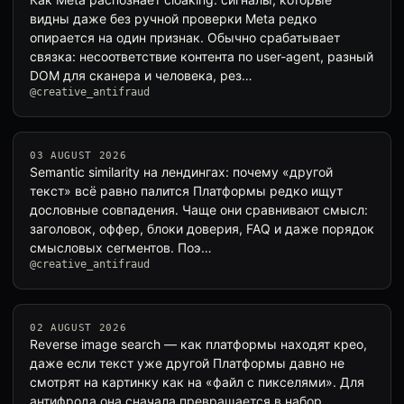
видны даже без ручной проверки Meta редко
опирается на один признак. Обычно срабатывает
связка: несоответствие контента по user-agent, разный
DOM для сканера и человека, рез…
@creative_antifraud
03 AUGUST 2026
Semantic similarity на лендингах: почему «другой
текст» всё равно палится Платформы редко ищут
дословные совпадения. Чаще они сравнивают смысл:
заголовок, оффер, блоки доверия, FAQ и даже порядок
смысловых сегментов. Поэ…
@creative_antifraud
02 AUGUST 2026
Reverse image search — как платформы находят крео,
даже если текст уже другой Платформы давно не
смотрят на картинку как на «файл с пикселями». Для
антифрода она сначала превращается в набор