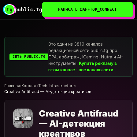
tg
public.tg
НАПИСАТЬ @AFFTOP_CONNECT
Это один из 3819 каналов
редакционной сети public.tg про
CPA, арбитраж, iGaming, Nutra и AI-
СЕТЬ PUBLIC.TG
инструменты.
Купить рекламу в
этом канале
·
все каналы сети
Главная
›
Каталог
›
Tech Infrastructure
›
Creative Antifraud — AI-детекция креативов
Creative Antifraud
— AI-детекция
креативов