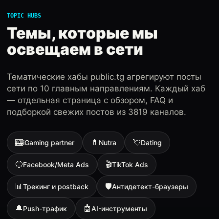
TOPIC HUBS
Темы, которые мы
освещаем в сети
Тематические хабы public.tg агрегируют посты
сети по 10 главным направлениям. Каждый хаб
— отдельная страница с обзором, FAQ и
подборкой свежих постов из 3819 каналов.
🎰
💊
💘
iGaming partner
Nutra
Dating
🔵
🎬
Facebook/Meta Ads
TikTok Ads
📊
🛡
Трекинг и postback
Антидетект-браузеры
🔔
🤖
Push-трафик
AI-инструменты