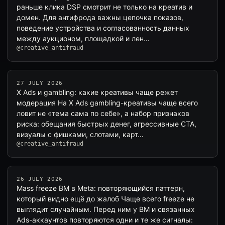
раньше клика DSP смотрит не только на креатив и
домен. Для антифрода важны цепочка показов,
поведение устройства и согласованность данных
между аукционом, площадкой и лен…
@creative_antifraud
27 JULY 2026
X Ads и gambling: какие креативы чаще режет
модерация На X Ads gambling-креативы чаще всего
ловит не «тема сама по себе», а набор признаков
риска: обещания быстрых денег, агрессивные CTA,
визуалы с фишками, слотами, карт…
@creative_antifraud
26 JULY 2026
Mass freeze BM в Meta: повторяющийся паттерн,
который видно ещё до жалоб Чаще всего freeze не
выглядит случайным. Перед ним у BM и связанных
Ads-аккаунтов повторяются одни и те же сигналы: