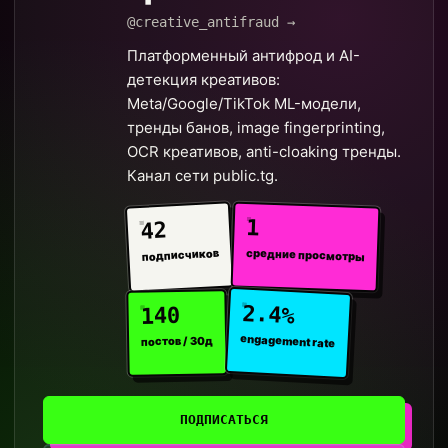
@creative_antifraud →
Платформенный антифрод и AI-
детекция креативов:
Meta/Google/TikTok ML-модели,
тренды банов, image fingerprinting,
OCR креативов, anti-cloaking тренды.
Канал сети public.tg.
1
42
средние просмотры
подписчиков
2.4%
140
engagement rate
постов / 30д
ПОДПИСАТЬСЯ