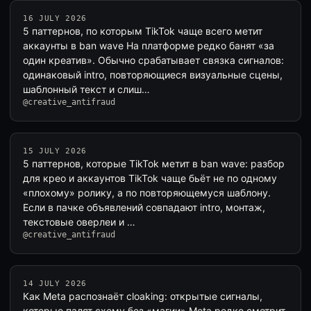
16 JULY 2026
5 паттернов, по которым TikTok чаще всего метит
аккаунты в ban wave На платформе редко банят «за
один креатив». Обычно срабатывает связка сигналов:
одинаковый intro, повторяющиеся визуальные сцены,
шаблонный текст и слиш…
@creative_antifraud
15 JULY 2026
5 паттернов, которые TikTok метит в ban wave: разбор
для крео и аккаунтов TikTok чаще бьёт не по одному
«плохому» ролику, а по повторяющемуся шаблону.
Если в пачке объявлений совпадают intro, монтаж,
текстовые оверлеи и …
@creative_antifraud
14 JULY 2026
Как Meta распознаёт cloaking: открытые сигналы,
которые палят схему без «магии» Meta редко смотрит